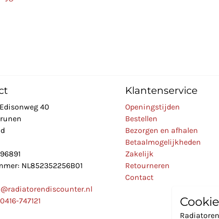
ct
Klantenservice
Edisonweg 40
Openingstijden
Drunen
Bestellen
nd
Bezorgen en afhalen
Betaalmogelijkheden
896891
Zakelijk
mer: NL852352256B01
Retourneren
Contact
o@radiatorendiscounter.nl
Cookie
0416-747121
Radiatoren