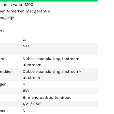
zenden vanaf €100
leen A-merken mét garantie
ogelijk
en
Ja
Nee
chts
Dubbele aansluiting, instroom-
uitstroom
 midden
Dubbele aansluiting, instroom-
uitstroom
ngen
4
158
Binnendraad/buitendraad
1/2" / 3/4"
ement
Nee