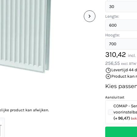
Lengte:
Hoogte:
310,42
incl
256,55
excl. BTW
Levertijd 44 
Product kan 
Kies passe
Aansluitset
COMAP - Sen
elijke product kan afwijken.
voorinstelb
(+ 96,47)
bek