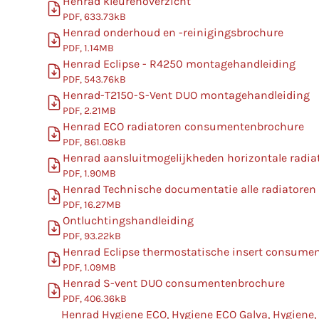
Henrad kleurenoverzicht
PDF, 633.73kB
Henrad onderhoud en -reinigingsbrochure
PDF, 1.14MB
Henrad Eclipse - R4250 montagehandleiding
PDF, 543.76kB
Henrad-T2150-S-Vent DUO montagehandleiding
PDF, 2.21MB
Henrad ECO radiatoren consumentenbrochure
PDF, 861.08kB
Henrad aansluitmogelijkheden horizontale radia
PDF, 1.90MB
Henrad Technische documentatie alle radiatoren
PDF, 16.27MB
Ontluchtingshandleiding
PDF, 93.22kB
Henrad Eclipse thermostatische insert consume
PDF, 1.09MB
Henrad S-vent DUO consumentenbrochure
PDF, 406.36kB
Henrad Hygiene ECO, Hygiene ECO Galva, Hygiene,