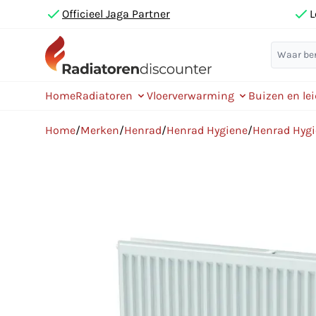
Officieel Jaga Partner
L
Home
Radiatoren
Vloerverwarming
Buizen en le
Home
/
Merken
/
Henrad
/
Henrad Hygiene
/
Henrad Hyg