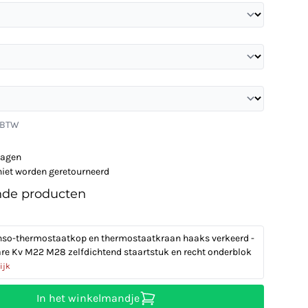
. BTW
dagen
niet worden geretourneerd
nde producten
so-thermostaatkop en thermostaatkraan haaks verkeerd -
are Kv M22 M28 zelfdichtend staartstuk en recht onderblok
ijk
In het winkelmandje