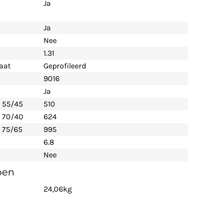
Ja
Ja
Nee
1.31
aat
Geprofileerd
9016
Ja
- 55/45
510
- 70/40
624
 75/65
995
6.8
Nee
pen
24,06kg