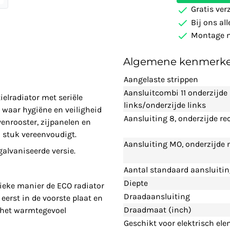
Gratis ver
Bij ons al
Montage m
Algemene kenmerk
Aangelaste strippen
Aansluitcombi 11 onderzijde
elradiator met seriële
links/onderzijde links
waar hygiëne en veiligheid
Aansluiting 8, onderzijde re
enrooster, zijpanelen en
 stuk vereenvoudigt.
Aansluiting MO, onderzijde
lvaniseerde versie.
Aantal standaard aansluiti
Diepte
ieke manier de ECO radiator
Draadaansluiting
eerst in de voorste plaat en
Draadmaat (inch)
n het warmtegevoel
Geschikt voor elektrisch el