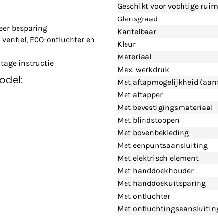
Geschikt voor vochtige ruim
Glansgraad
eer besparing
Kantelbaar
ventiel, ECO-ontluchter en
Kleur
Materiaal
tage instructie
Max. werkdruk
odel:
Met aftapmogelijkheid (aans
Met aftapper
Met bevestigingsmateriaal
Met blindstoppen
Met bovenbekleding
Met eenpuntsaansluiting
Met elektrisch element
Met handdoekhouder
Met handdoekuitsparing
Met ontluchter
Met ontluchtingsaansluitin