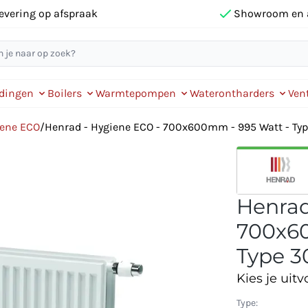
evering op afspraak
Showroom en 
idingen
Boilers
Warmtepompen
Waterontharders
Vent
iene ECO
/
Henrad - Hygiene ECO - 700x600mm - 995 Watt - Typ
Henrad
700x60
Type 3
Kies je uitv
Type: