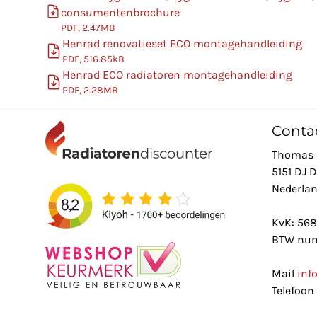
consumentenbrochure
PDF, 2.47MB
Henrad renovatieset ECO montagehandleiding
PDF, 516.85kB
Henrad ECO radiatoren montagehandleiding
PDF, 2.28MB
Conta
Thomas 
5151 DJ 
Nederla
KvK: 56
BTW num
Mail
inf
Telefoon