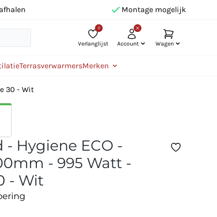
afhalen
Montage mogelijk
0
Verlanglijst
Account
Wagen
ilatie
Terrasverwarmers
Merken
e 30 - Wit
 - Hygiene ECO -
0mm - 995 Watt -
0 - Wit
oering