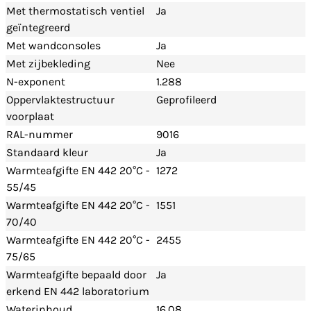
Met thermostatisch ventiel
Ja
geïntegreerd
Met wandconsoles
Ja
Met zijbekleding
Nee
N-exponent
1.288
Oppervlaktestructuur
Geprofileerd
voorplaat
RAL-nummer
9016
Standaard kleur
Ja
Warmteafgifte EN 442 20°C -
1272
55/45
Warmteafgifte EN 442 20°C -
1551
70/40
Warmteafgifte EN 442 20°C -
2455
75/65
Warmteafgifte bepaald door
Ja
erkend EN 442 laboratorium
Waterinhoud
16.08