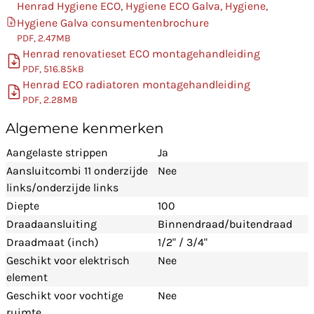
Henrad Hygiene ECO, Hygiene ECO Galva, Hygiene,
Hygiene Galva consumentenbrochure
PDF, 2.47MB
Henrad renovatieset ECO montagehandleiding
PDF, 516.85kB
Henrad ECO radiatoren montagehandleiding
PDF, 2.28MB
Algemene kenmerken
Aangelaste strippen
Ja
Aansluitcombi 11 onderzijde
Nee
links/onderzijde links
Diepte
100
Draadaansluiting
Binnendraad/buitendraad
Draadmaat (inch)
1/2" / 3/4"
Geschikt voor elektrisch
Nee
element
Geschikt voor vochtige
Nee
ruimte