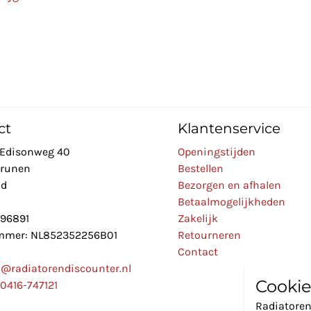
ct
Klantenservice
Edisonweg 40
Openingstijden
Drunen
Bestellen
nd
Bezorgen en afhalen
Betaalmogelijkheden
896891
Zakelijk
mer: NL852352256B01
Retourneren
Contact
o@radiatorendiscounter.nl
Cookie
0416-747121
Radiatoren