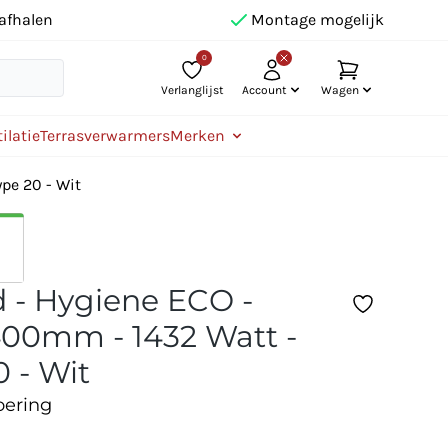
afhalen
Montage mogelijk
0
Verlanglijst
Account
Wagen
ilatie
Terrasverwarmers
Merken
pe 20 - Wit
 - Hygiene ECO -
00mm - 1432 Watt -
0 - Wit
oering