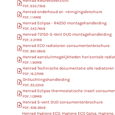
Henrad kleurenoverzicht
PDF, 633.73kB
Henrad onderhoud en -reinigingsbrochure
PDF, 1.14MB
Henrad Eclipse - R4250 montagehandleiding
PDF, 543.76kB
Henrad-T2150-S-Vent DUO montagehandleiding
PDF, 2.21MB
Henrad ECO radiatoren consumentenbrochure
PDF, 861.08kB
Henrad aansluitmogelijkheden horizontale radia
PDF, 1.90MB
Henrad Technische documentatie alle radiatoren
PDF, 16.27MB
Ontluchtingshandleiding
PDF, 93.22kB
Henrad Eclipse thermostatische insert consume
PDF, 1.09MB
Henrad S-vent DUO consumentenbrochure
PDF, 406.36kB
Henrad Hygiene ECO, Hygiene ECO Galva, Hygiene,