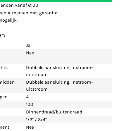
zenden vanaf €100
leen A-merken mét garantie
ogelijk
en
Ja
Nee
chts
Dubbele aansluiting, instroom-
uitstroom
 midden
Dubbele aansluiting, instroom-
uitstroom
ngen
4
100
Binnendraad/buitendraad
1/2" / 3/4"
ement
Nee