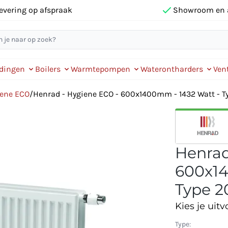
evering op afspraak
Showroom en 
idingen
Boilers
Warmtepompen
Waterontharders
Vent
iene ECO
/
Henrad - Hygiene ECO - 600x1400mm - 1432 Watt - Ty
Henrad
600x14
Type 2
Kies je uitv
Type: