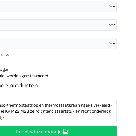
. BTW
dagen
niet worden geretourneerd
nde producten
so-thermostaatkop en thermostaatkraan haaks verkeerd -
are Kv M22 M28 zelfdichtend staartstuk en recht onderblok
ijk
In het winkelmandje