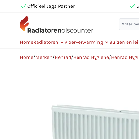
Officieel Jaga Partner
L
Home
Radiatoren
Vloerverwarming
Buizen en le
Home
/
Merken
/
Henrad
/
Henrad Hygiene
/
Henrad Hyg