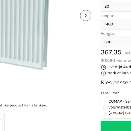
Lengte:
Hoogte:
367,35
incl
303,60
excl. BTW
Levertijd 44 
Product kan 
Kies passe
Aansluitset
COMAP - Sen
elijke product kan afwijken.
voorinstelb
(+ 96,47)
bek