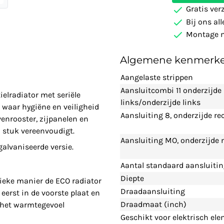
Gratis ver
Bij ons al
Montage m
Algemene kenmerk
Aangelaste strippen
Aansluitcombi 11 onderzijde
elradiator met seriële
links/onderzijde links
waar hygiëne en veiligheid
Aansluiting 8, onderzijde re
enrooster, zijpanelen en
 stuk vereenvoudigt.
Aansluiting MO, onderzijde
lvaniseerde versie.
Aantal standaard aansluiti
Diepte
ieke manier de ECO radiator
Draadaansluiting
eerst in de voorste plaat en
Draadmaat (inch)
n het warmtegevoel
Geschikt voor elektrisch el