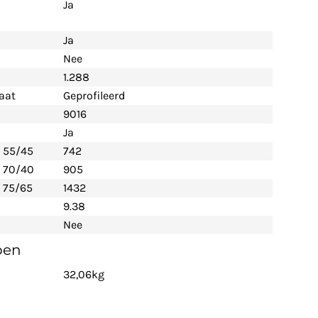
Ja
Ja
Nee
1.288
aat
Geprofileerd
9016
Ja
- 55/45
742
- 70/40
905
 75/65
1432
9.38
Nee
pen
32,06kg