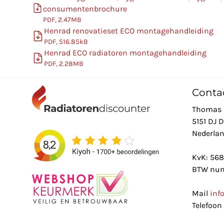
consumentenbrochure
PDF, 2.47MB
Henrad renovatieset ECO montagehandleiding
PDF, 516.85kB
Henrad ECO radiatoren montagehandleiding
PDF, 2.28MB
Conta
Thomas 
5151 DJ 
Nederla
KvK: 56
BTW num
Mail
inf
Telefoon