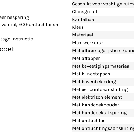
Geschikt voor vochtige ruim
Glansgraad
eer besparing
Kantelbaar
ventiel, ECO-ontluchter en
Kleur
Materiaal
tage instructie
Max. werkdruk
odel:
Met aftapmogelijkheid (aans
Met aftapper
Met bevestigingsmateriaal
Met blindstoppen
Met bovenbekleding
Met eenpuntsaansluiting
Met elektrisch element
Met handdoekhouder
Met handdoekuitsparing
Met ontluchter
Met ontluchtingsaansluitin