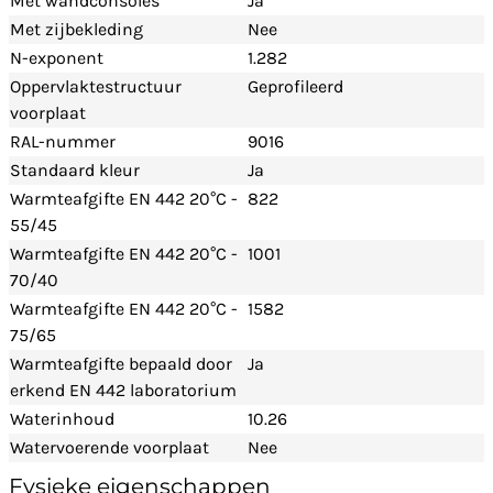
Met wandconsoles
Ja
Met zijbekleding
Nee
N-exponent
1.282
Oppervlaktestructuur
Geprofileerd
voorplaat
RAL-nummer
9016
Standaard kleur
Ja
Warmteafgifte EN 442 20°C -
822
55/45
Warmteafgifte EN 442 20°C -
1001
70/40
Warmteafgifte EN 442 20°C -
1582
75/65
Warmteafgifte bepaald door
Ja
erkend EN 442 laboratorium
Waterinhoud
10.26
Watervoerende voorplaat
Nee
Fysieke eigenschappen