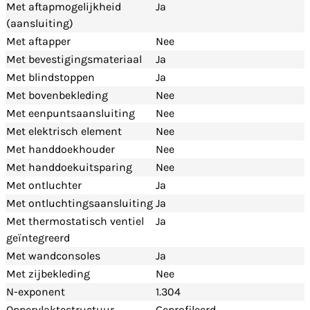
Met aftapmogelijkheid
Ja
(aansluiting)
Met aftapper
Nee
Met bevestigingsmateriaal
Ja
Met blindstoppen
Ja
Met bovenbekleding
Nee
Met eenpuntsaansluiting
Nee
Met elektrisch element
Nee
Met handdoekhouder
Nee
Met handdoekuitsparing
Nee
Met ontluchter
Ja
Met ontluchtingsaansluiting
Ja
Met thermostatisch ventiel
Ja
geïntegreerd
Met wandconsoles
Ja
Met zijbekleding
Nee
N-exponent
1.304
Oppervlaktestructuur
Geprofileerd