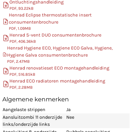
Ontluchtingshandleiding
PDF, 93.22kB
Henrad Eclipse thermostatische insert
consumentenbrochure
PDF, 1.09MB
Henrad S-vent DUO consumentenbrochure
PDF, 406.36kB
Henrad Hygiene ECO, Hygiene ECO Galva, Hygiene,
Hygiene Galva consumentenbrochure
PDF, 2.47MB
Henrad renovatieset ECO montagehandleiding
PDF, 516.85kB
Henrad ECO radiatoren montagehandleiding
PDF, 2.28MB
Algemene kenmerken
Aangelaste strippen
Ja
Aansluitcombi 11 onderzijde
Nee
links/onderzijde links
Aansluiting 8, onderzijde
Dubbele aansluiting,