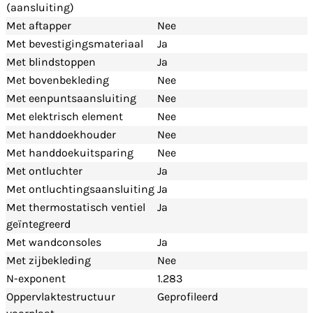
(aansluiting)
Met aftapper
Nee
Met bevestigingsmateriaal
Ja
Met blindstoppen
Ja
Met bovenbekleding
Nee
Met eenpuntsaansluiting
Nee
Met elektrisch element
Nee
Met handdoekhouder
Nee
Met handdoekuitsparing
Nee
Met ontluchter
Ja
Met ontluchtingsaansluiting
Ja
Met thermostatisch ventiel
Ja
geïntegreerd
Met wandconsoles
Ja
Met zijbekleding
Nee
N-exponent
1.283
Oppervlaktestructuur
Geprofileerd