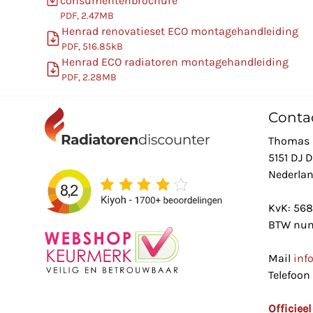
consumentenbrochure
PDF, 2.47MB
Henrad renovatieset ECO montagehandleiding
PDF, 516.85kB
Henrad ECO radiatoren montagehandleiding
PDF, 2.28MB
Conta
Thomas 
5151 DJ 
Nederla
KvK: 56
BTW num
Mail
inf
Telefoon
Officiee