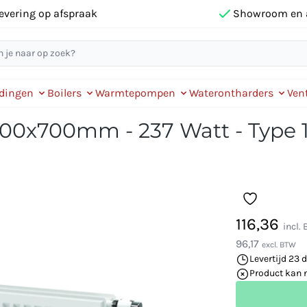
evering op afspraak
Showroom en 
idingen
Boilers
Warmtepompen
Waterontharders
Vent
00x700mm - 237 Watt - Type 1
116,36
incl.
96,17
excl. BTW
Levertijd 23 
Product kan 