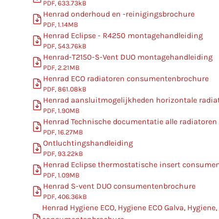
PDF, 633.73kB
Henrad onderhoud en -reinigingsbrochure
PDF, 1.14MB
Henrad Eclipse - R4250 montagehandleiding
PDF, 543.76kB
Henrad-T2150-S-Vent DUO montagehandleiding
PDF, 2.21MB
Henrad ECO radiatoren consumentenbrochure
PDF, 861.08kB
Henrad aansluitmogelijkheden horizontale radia
PDF, 1.90MB
Henrad Technische documentatie alle radiatoren
PDF, 16.27MB
Ontluchtingshandleiding
PDF, 93.22kB
Henrad Eclipse thermostatische insert consume
PDF, 1.09MB
Henrad S-vent DUO consumentenbrochure
PDF, 406.36kB
Henrad Hygiene ECO, Hygiene ECO Galva, Hygiene,