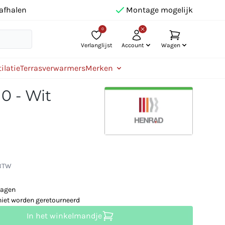
afhalen
Montage mogelijk
0
Verlanglijst
Account
Wagen
ilatie
Terrasverwarmers
Merken
0 - Wit
 BTW
dagen
niet worden geretourneerd
In het winkelmandje