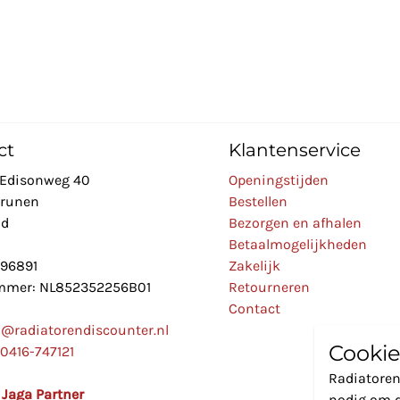
ct
Klantenservice
Edisonweg 40
Openingstijden
Drunen
Bestellen
nd
Bezorgen en afhalen
Betaalmogelijkheden
896891
Zakelijk
mer: NL852352256B01
Retourneren
Contact
o@radiatorendiscounter.nl
Cookie
0416-747121
Radiatoren
l Jaga Partner
nodig om d