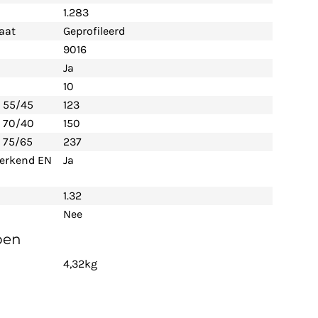
1.283
aat
Geprofileerd
9016
Ja
10
- 55/45
123
- 70/40
150
 75/65
237
 erkend EN
Ja
1.32
Nee
pen
4,32kg