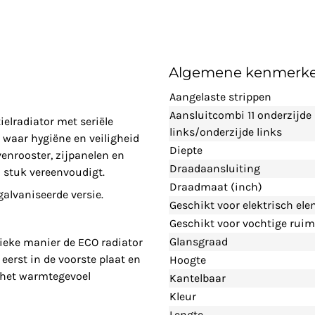
Algemene kenmerk
Aangelaste strippen
Aansluitcombi 11 onderzijde
elradiator met seriële
links/onderzijde links
waar hygiëne en veiligheid
Diepte
enrooster, zijpanelen en
Draadaansluiting
 stuk vereenvoudigt.
Draadmaat (inch)
lvaniseerde versie.
Geschikt voor elektrisch el
Geschikt voor vochtige ruim
Glansgraad
ieke manier de ECO radiator
eerst in de voorste plaat en
Hoogte
n het warmtegevoel
Kantelbaar
Kleur
Lengte