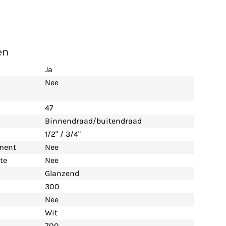
en
Ja
Nee
47
Binnendraad/buitendraad
1/2" / 3/4"
ement
Nee
te
Nee
Glanzend
300
Nee
Wit
700