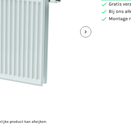
Gratis ver
Bij ons al
Montage m
elijke product kan afwijken.