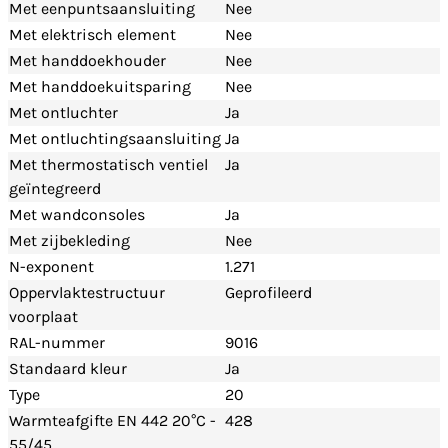
Met eenpuntsaansluiting
Nee
Met elektrisch element
Nee
Met handdoekhouder
Nee
Met handdoekuitsparing
Nee
Met ontluchter
Ja
Met ontluchtingsaansluiting
Ja
Met thermostatisch ventiel
Ja
geïntegreerd
Met wandconsoles
Ja
Met zijbekleding
Nee
N-exponent
1.271
Oppervlaktestructuur
Geprofileerd
voorplaat
RAL-nummer
9016
Standaard kleur
Ja
Type
20
Warmteafgifte EN 442 20°C -
428
55/45