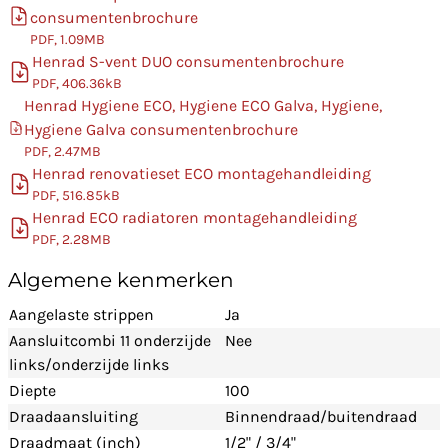
consumentenbrochure
PDF, 1.09MB
Henrad S-vent DUO consumentenbrochure
PDF, 406.36kB
Henrad Hygiene ECO, Hygiene ECO Galva, Hygiene,
Hygiene Galva consumentenbrochure
PDF, 2.47MB
Henrad renovatieset ECO montagehandleiding
PDF, 516.85kB
Henrad ECO radiatoren montagehandleiding
PDF, 2.28MB
Algemene kenmerken
Aangelaste strippen
Ja
Aansluitcombi 11 onderzijde
Nee
links/onderzijde links
Diepte
100
Draadaansluiting
Binnendraad/buitendraad
Draadmaat (inch)
1/2" / 3/4"