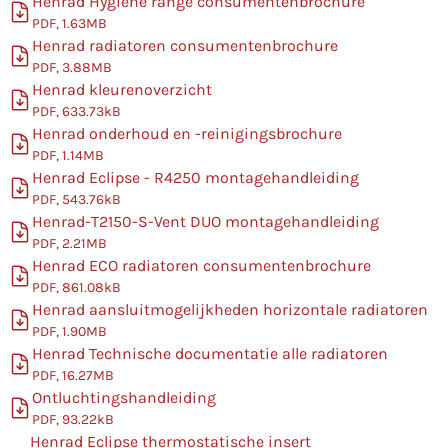
Henrad Hygiene range consumentenbrochure
PDF, 1.63MB
Henrad radiatoren consumentenbrochure
PDF, 3.88MB
Henrad kleurenoverzicht
PDF, 633.73kB
Henrad onderhoud en -reinigingsbrochure
PDF, 1.14MB
Henrad Eclipse - R4250 montagehandleiding
PDF, 543.76kB
Henrad-T2150-S-Vent DUO montagehandleiding
PDF, 2.21MB
Henrad ECO radiatoren consumentenbrochure
PDF, 861.08kB
Henrad aansluitmogelijkheden horizontale radiatoren
PDF, 1.90MB
Henrad Technische documentatie alle radiatoren
PDF, 16.27MB
Ontluchtingshandleiding
PDF, 93.22kB
Henrad Eclipse thermostatische insert