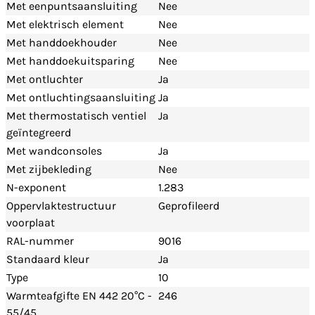
Met eenpuntsaansluiting
Nee
Met elektrisch element
Nee
Met handdoekhouder
Nee
Met handdoekuitsparing
Nee
Met ontluchter
Ja
Met ontluchtingsaansluiting
Ja
Met thermostatisch ventiel
Ja
geïntegreerd
Met wandconsoles
Ja
Met zijbekleding
Nee
N-exponent
1.283
Oppervlaktestructuur
Geprofileerd
voorplaat
RAL-nummer
9016
Standaard kleur
Ja
Type
10
Warmteafgifte EN 442 20°C -
246
55/45