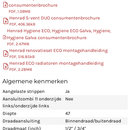
consumentenbrochure
PDF, 1.09MB
Henrad S-vent DUO consumentenbrochure
PDF, 406.36kB
Henrad Hygiene ECO, Hygiene ECO Galva, Hygiene,
Hygiene Galva consumentenbrochure
PDF, 2.47MB
Henrad renovatieset ECO montagehandleiding
PDF, 516.85kB
Henrad ECO radiatoren montagehandleiding
PDF, 2.28MB
Algemene kenmerken
Aangelaste strippen
Ja
Aansluitcombi 11 onderzijde
Nee
links/onderzijde links
Diepte
47
Draadaansluiting
Binnendraad/buitendraad
Draadmaat (inch)
1/2" / 3/4"