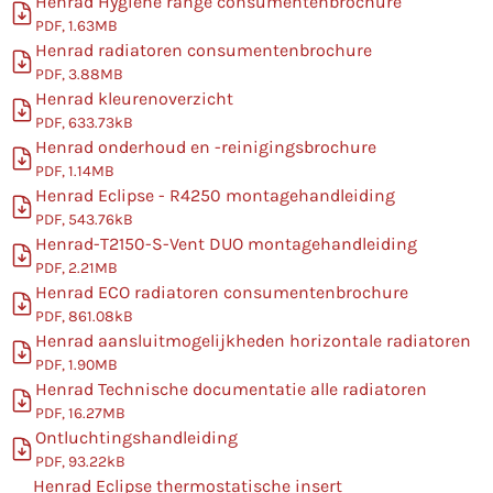
Henrad Hygiene range consumentenbrochure
PDF, 1.63MB
Henrad radiatoren consumentenbrochure
PDF, 3.88MB
Henrad kleurenoverzicht
PDF, 633.73kB
Henrad onderhoud en -reinigingsbrochure
PDF, 1.14MB
Henrad Eclipse - R4250 montagehandleiding
PDF, 543.76kB
Henrad-T2150-S-Vent DUO montagehandleiding
PDF, 2.21MB
Henrad ECO radiatoren consumentenbrochure
PDF, 861.08kB
Henrad aansluitmogelijkheden horizontale radiatoren
PDF, 1.90MB
Henrad Technische documentatie alle radiatoren
PDF, 16.27MB
Ontluchtingshandleiding
PDF, 93.22kB
Henrad Eclipse thermostatische insert