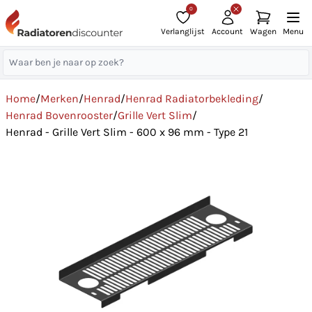
0
Verlanglijst
Account
Wagen
Menu
Home
/
Merken
/
Henrad
/
Henrad Radiatorbekleding
/
Henrad Bovenrooster
/
Grille Vert Slim
/
Henrad - Grille Vert Slim - 600 x 96 mm - Type 21