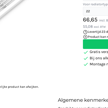
Voor radiatortyp
66,65
incl.
55,08
excl. BTW
Levertijd 23 
Product kan 
Gratis ver
Bij ons al
Montage m
elijke product kan afwijken.
Algemene kenmerk