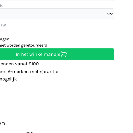
e:
 BTW
dagen
niet worden geretourneerd
In het winkelmandje
zenden vanaf €100
leen A-merken mét garantie
ogelijk
en