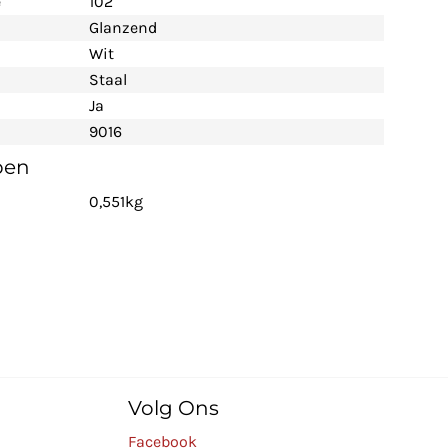
e
102
Glanzend
Wit
Staal
Ja
9016
pen
0,551kg
Volg Ons
Facebook