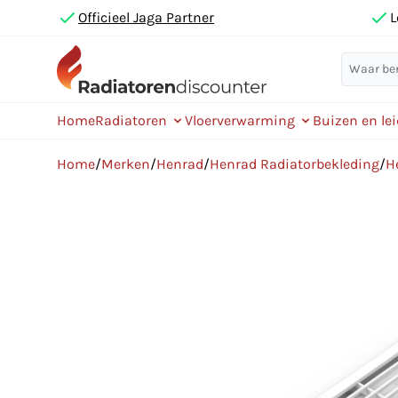
Officieel Jaga Partner
L
Home
Radiatoren
Vloerverwarming
Buizen en le
Home
/
Merken
/
Henrad
/
Henrad Radiatorbekleding
/
H