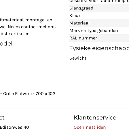
Geschikt voor radiatordiept
Glansgraad
Kleur
itmateriaal, montage- en
Materiaal
n we! Neem contact met ons
Merk en type gebonden
iste artikelen.
RAL-nummer
odel:
Fysieke eigenschap
Gewicht:
Grille Flatwire - 700 x 102
ct
Klantenservice
Edisonweg 40
Openingstijden