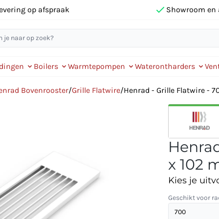
evering op afspraak
Showroom en 
idingen
Boilers
Warmtepompen
Waterontharders
Vent
enrad Bovenrooster
/
Grille Flatwire
/
Henrad - Grille Flatwire - 
Henrad 
x 102 
Kies je uitv
Geschikt voor ra