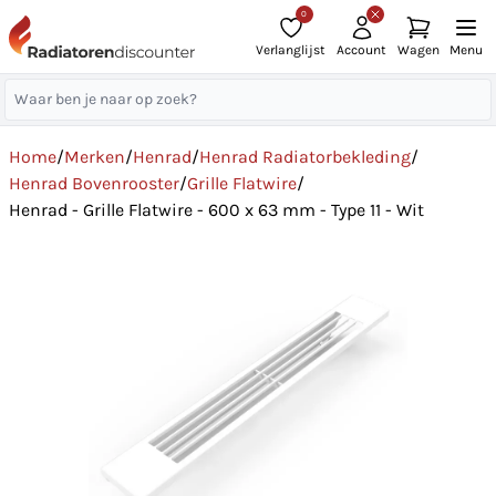
0
Verlanglijst
Account
Wagen
Menu
Home
/
Merken
/
Henrad
/
Henrad Radiatorbekleding
/
Henrad Bovenrooster
/
Grille Flatwire
/
Henrad - Grille Flatwire - 600 x 63 mm - Type 11 - Wit