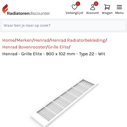
0
Verlanglijst
Account
Wagen
Menu
Home
/
Merken
/
Henrad
/
Henrad Radiatorbekleding
/
Henrad Bovenrooster
/
Grille Elite
/
Henrad - Grille Elite - 900 x 102 mm - Type 22 - Wit