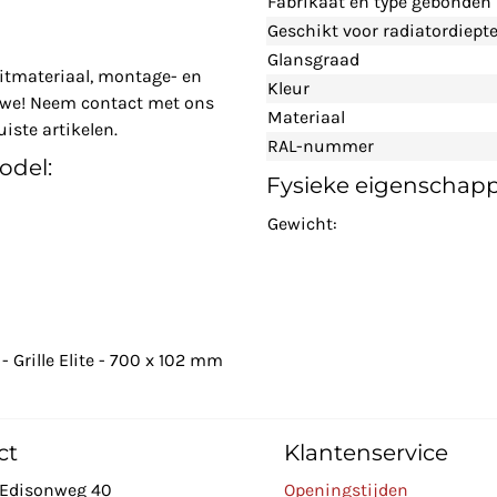
Fabrikaat en type gebonden
Geschikt voor radiatordiept
Glansgraad
itmateriaal, montage- en
Kleur
n we! Neem contact met ons
Materiaal
iste artikelen.
RAL-nummer
odel:
Fysieke eigenschap
Gewicht:
 Grille Elite - 700 x 102 mm
ct
Klantenservice
Edisonweg 40
Openingstijden