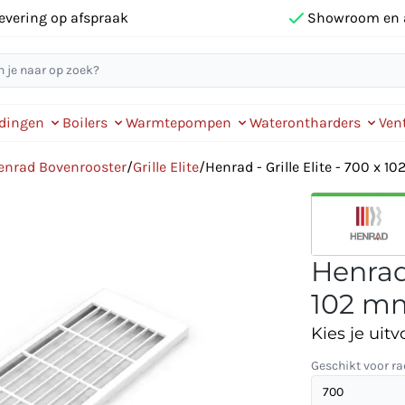
evering op afspraak
Showroom en 
idingen
Boilers
Warmtepompen
Waterontharders
Vent
enrad Bovenrooster
/
Grille Elite
/
Henrad - Grille Elite - 700 x 1
Henrad 
102 mm
Kies je uitv
Geschikt voor ra