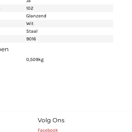
Ja
e
102
Glanzend
Wit
Staal
9016
pen
0,509kg
Volg Ons
Facebook