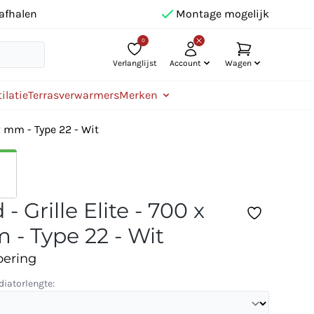
afhalen
Montage mogelijk
0
Verlanglijst
Account
Wagen
ilatie
Terrasverwarmers
Merken
02 mm - Type 22 - Wit
- Grille Elite - 700 x
 - Type 22 - Wit
oering
diatorlengte: