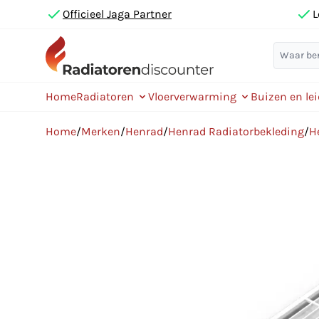
Officieel Jaga Partner
L
Home
Radiatoren
Vloerverwarming
Buizen en le
Home
/
Merken
/
Henrad
/
Henrad Radiatorbekleding
/
H