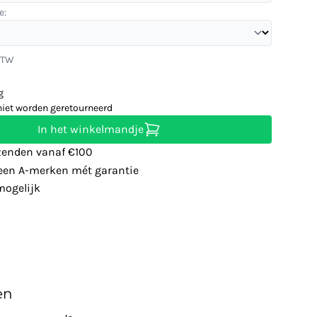
e:
 BTW
g
niet worden geretourneerd
In het winkelmandje
zenden vanaf €100
leen A-merken mét garantie
ogelijk
en