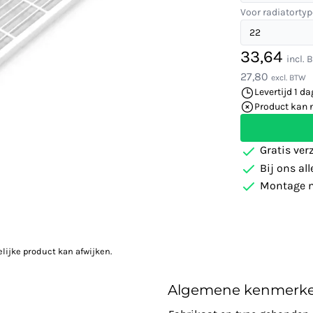
Voor radiatortyp
33,64
incl.
27,80
excl. BTW
Levertijd 1 da
Product kan 
Gratis ver
Bij ons al
Montage m
elijke product kan afwijken.
Algemene kenmerk