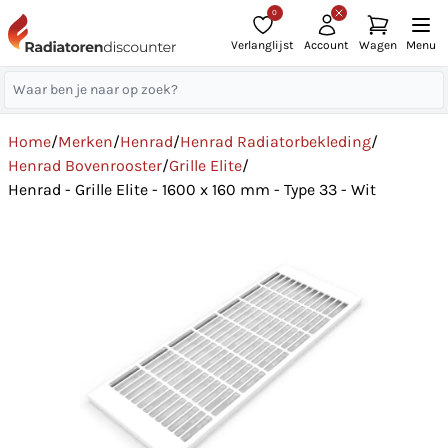
0
Verlanglijst
Account
Wagen
Menu
Home
/
Merken
/
Henrad
/
Henrad Radiatorbekleding
/
Henrad Bovenrooster
/
Grille Elite
/
Henrad - Grille Elite - 1600 x 160 mm - Type 33 - Wit