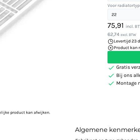
Voor radiatortyp
75,91
incl. B
62,74
excl. BTW
Levertijd 23 
Product kan 
Gratis ver
Bij ons al
Montage m
elijke product kan afwijken.
Algemene kenmerk