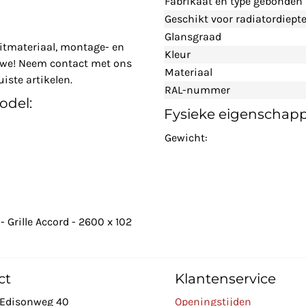
Fabrikaat en type gebonden
Geschikt voor radiatordiept
Glansgraad
itmateriaal, montage- en
Kleur
n we! Neem contact met ons
Materiaal
iste artikelen.
RAL-nummer
odel:
Fysieke eigenschap
Gewicht:
 Grille Accord - 2600 x 102
ct
Klantenservice
Edisonweg 40
Openingstijden