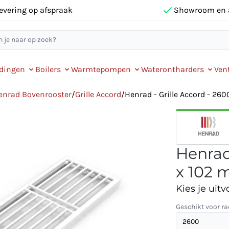
evering op afspraak
Showroom en 
idingen
Boilers
Warmtepompen
Waterontharders
Vent
enrad Bovenrooster
/
Grille Accord
/
Henrad - Grille Accord - 260
Henrad
x 102 
Kies je uitv
Geschikt voor ra