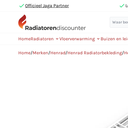
Officieel Jaga Partner
L
Home
Radiatoren
Vloerverwarming
Buizen en le
Home
/
Merken
/
Henrad
/
Henrad Radiatorbekleding
/
H