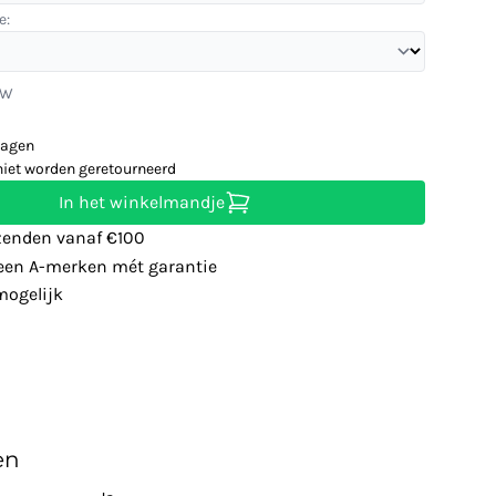
e:
TW
dagen
niet worden geretourneerd
In het winkelmandje
zenden vanaf €100
leen A-merken mét garantie
ogelijk
en