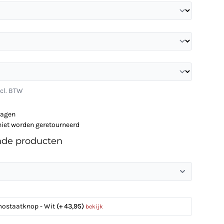
ncl. BTW
dagen
niet worden geretourneerd
nde producten
mostaatknop - Wit
(+ 43,95)
bekijk