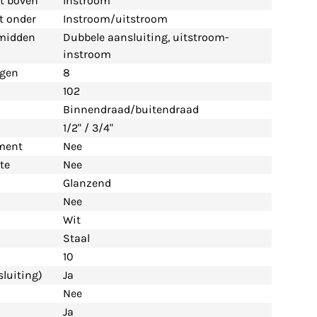
nt boven
Instroom
nt onder
Instroom/uitstroom
 midden
Dubbele aansluiting, uitstroom-
instroom
ngen
8
102
Binnendraad/buitendraad
1/2" / 3/4"
ement
Nee
te
Nee
Glanzend
Nee
Wit
Staal
10
luiting)
Ja
Nee
Ja