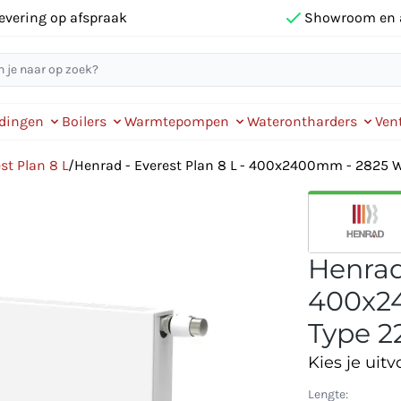
evering op afspraak
Showroom en 
idingen
Boilers
Warmtepompen
Waterontharders
Vent
st Plan 8 L
/
Henrad - Everest Plan 8 L - 400x2400mm - 2825 Wa
Henrad 
400x24
Type 22
Kies je uitv
Lengte: