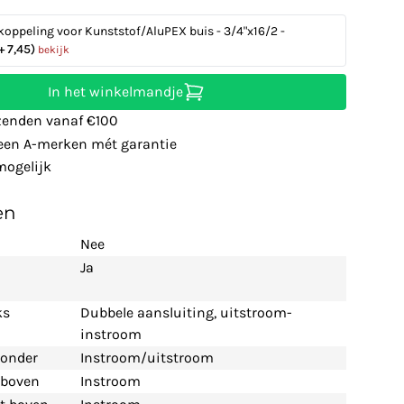
koppeling voor Kunststof/AluPEX buis - 3/4"x16/2 -
+ 7,45)
bekijk
In het winkelmandje
zenden vanaf €100
leen A-merken mét garantie
ogelijk
en
Nee
Ja
ks
Dubbele aansluiting, uitstroom-
instroom
 onder
Instroom/uitstroom
t boven
Instroom