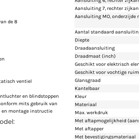
Aansluiting 6, rechter zijka
Aansluiting 7, rechter zijka
Aansluiting MO, onderzijde
 van de 8
Aantal standaard aansluiti
Diepte
Draadaansluiting
Draadmaat (inch)
en
Geschikt voor elektrisch el
Geschikt voor vochtige ruim
Glansgraad
atisch ventiel
Kantelbaar
ontluchter en blindstoppen
Kleur
-conform mits gebruik van
Materiaal
n en montage instructie
Max. werkdruk
Met aftapmogelijkheid (aans
odel:
Met aftapper
Met bevestigingsmateriaal