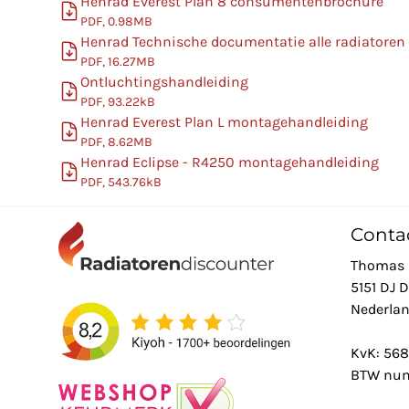
Henrad Everest Plan 8 consumentenbrochure
PDF, 0.98MB
Henrad Technische documentatie alle radiatoren
PDF, 16.27MB
Ontluchtingshandleiding
PDF, 93.22kB
Henrad Everest Plan L montagehandleiding
PDF, 8.62MB
Henrad Eclipse - R4250 montagehandleiding
PDF, 543.76kB
Conta
Thomas 
5151 DJ 
Nederla
KvK: 56
BTW num