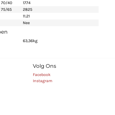
- 70/40
1774
 75/65
2825
11.21
Nee
pen
63,36kg
Volg Ons
Facebook
Instagram