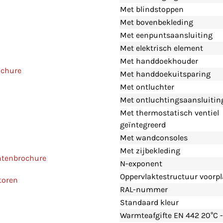
Met blindstoppen
Met bovenbekleding
Met eenpuntsaansluiting
Met elektrisch element
Met handdoekhouder
ochure
Met handdoekuitsparing
Met ontluchter
Met ontluchtingsaansluitin
Met thermostatisch ventiel
geïntegreerd
Met wandconsoles
Met zijbekleding
ntenbrochure
N-exponent
Oppervlaktestructuur voorpl
toren
RAL-nummer
Standaard kleur
Warmteafgifte EN 442 20°C 