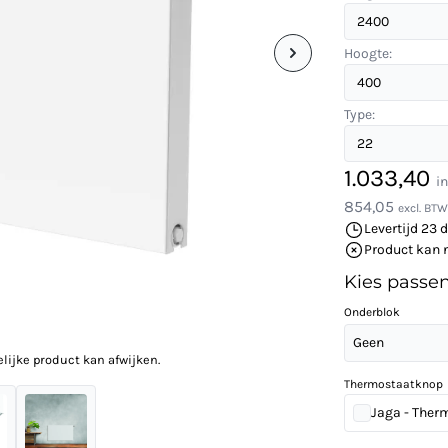
Hoogte:
Type:
1.033,40
i
854,05
excl. BTW
Levertijd 23 
Product kan 
Kies passe
Onderblok
Geen
elijke product kan afwijken.
Thermostaatknop
Jaga - Ther