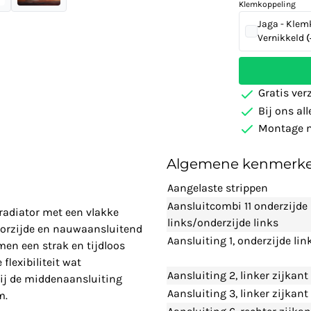
Klemkoppeling
Jaga - Klem
Vernikkeld
(
Gratis ver
Bij ons al
Montage m
Algemene kenmerk
Aangelaste strippen
Aansluitcombi 11 onderzijde
lradiator met een vlakke
links/onderzijde links
voorzijde en nauwaansluitend
Aansluiting 1, onderzijde lin
men een strak en tijdloos
lexibiliteit wat
Aansluiting 2, linker zijkant
bij de middenaansluiting
Aansluiting 3, linker zijkan
m.