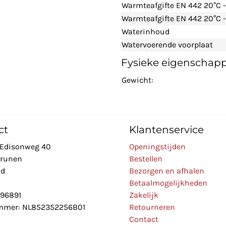
Warmteafgifte EN 442 20°C 
Warmteafgifte EN 442 20°C -
Waterinhoud
Watervoerende voorplaat
Fysieke eigenschap
Gewicht:
ct
Klantenservice
Edisonweg 40
Openingstijden
Drunen
Bestellen
nd
Bezorgen en afhalen
Betaalmogelijkheden
896891
Zakelijk
mer: NL852352256B01
Retourneren
Contact