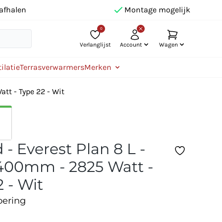
afhalen
Montage mogelijk
0
Verlanglijst
Account
Wagen
ilatie
Terrasverwarmers
Merken
tt - Type 22 - Wit
- Everest Plan 8 L -
00mm - 2825 Watt -
 - Wit
oering