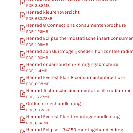
PDF, 3.88MB
Henrad kleurenoverzicht
PDF, 633.73kB
Henrad 8 Connections consumentenbrochure
PDF, 1.26MB
Henrad Eclipse thermostatische insert consume
PDF, 1.09MB
Henrad aansluitmogelijkheden horizontale radia
PDF, 1.90MB
Henrad onderhoud en -reinigingsbrochure
PDF, 1.14MB
Henrad Everest Plan 8 consumentenbrochure
PDF, 0.98MB
Henrad Technische documentatie alle radiatoren
PDF, 16.27MB
Ontluchtingshandleiding
PDF, 93.22kB
Henrad Everest Plan L montagehandleiding
PDF, 8.62MB
Henrad Eclipse - R4250 montagehandleiding