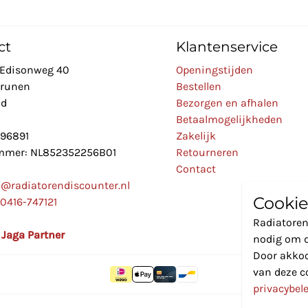
ct
Klantenservice
Edisonweg 40
Openingstijden
Drunen
Bestellen
nd
Bezorgen en afhalen
Betaalmogelijkheden
896891
Zakelijk
mer: NL852352256B01
Retourneren
Contact
o@radiatorendiscounter.nl
Cookie
0416-747121
Radiatoren
l Jaga Partner
nodig om d
Door akkoo
van deze c
privacybel