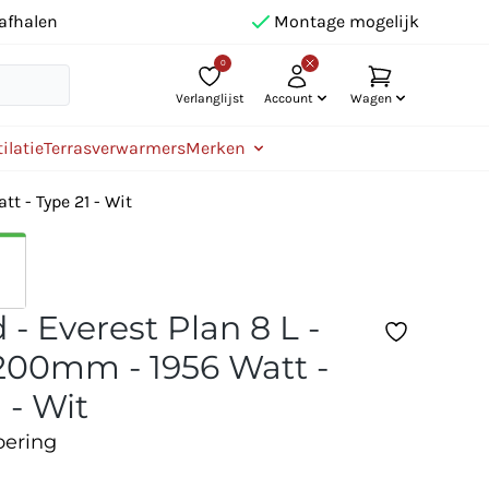
afhalen
Montage mogelijk
0
Verlanglijst
Account
Wagen
ilatie
Terrasverwarmers
Merken
t - Type 21 - Wit
- Everest Plan 8 L -
00mm - 1956 Watt -
 - Wit
oering