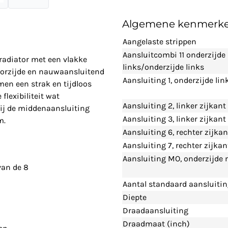
Algemene kenmerk
Aangelaste strippen
Aansluitcombi 11 onderzijde
lradiator met een vlakke
links/onderzijde links
voorzijde en nauwaansluitend
Aansluiting 1, onderzijde lin
men een strak en tijdloos
lexibiliteit wat
Aansluiting 2, linker zijkant
bij de middenaansluiting
Aansluiting 3, linker zijkan
m.
Aansluiting 6, rechter zijka
Aansluiting 7, rechter zijka
Aansluiting MO, onderzijde
 van de 8
Aantal standaard aansluiti
Diepte
Draadaansluiting
Draadmaat (inch)