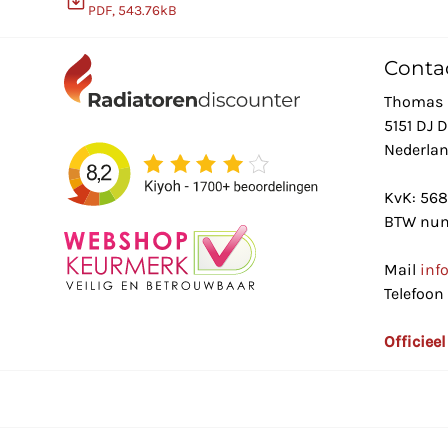
PDF, 543.76kB
Conta
Thomas 
5151 DJ 
Nederla
KvK: 56
BTW num
Mail
inf
Telefoon
Officiee