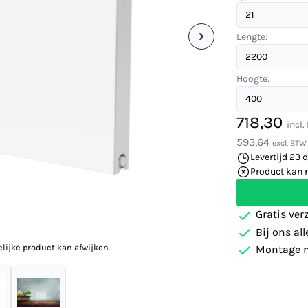
Lengte:
Hoogte:
718,30
incl
593,64
excl. BTW
Levertijd 23 
Product kan 
Gratis ver
Bij ons al
elijke product kan afwijken.
Montage m