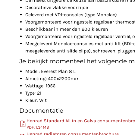
De meest uitgebreide keuze aan beschikbare mat
Decoratieve vlakke voorzijde
Geleverd met VDI-consoles (type Monclac)
Voorgemonteerd vooringesteld regelbaar thermost
Beschikbaar in meer dan 200 kleuren
Voorgemonteerd vooringesteld regelbaar ventiel, 
Meegeleverd Monclac-consoles met anti lift (BDI
meegeleverde anti-slide clips), schroeven, plugge
Je bekijkt momenteel het volgende m
Model: Everest Plan 8 L
Afmeting: 400x2200mm
Wattage: 1956
Type: 21
Kleur: Wit
Documentatie
Henrad Standard All in en Galva consumentenbr
PDF, 1.34MB
Henrad radiatoren consumentenbrochure