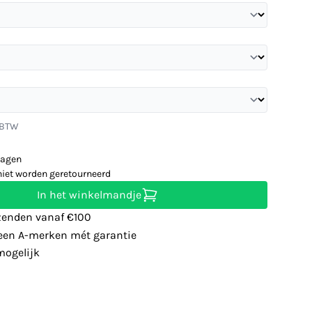
. BTW
dagen
niet worden geretourneerd
In het winkelmandje
zenden vanaf €100
leen A-merken mét garantie
ogelijk