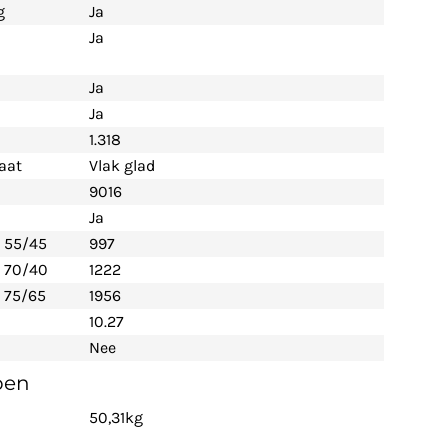
g
Ja
Ja
Ja
Ja
1.318
aat
Vlak glad
9016
Ja
- 55/45
997
- 70/40
1222
 75/65
1956
10.27
Nee
pen
50,31kg