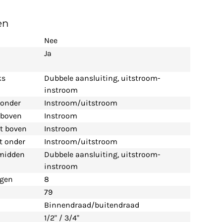
en
Nee
Ja
ks
Dubbele aansluiting, uitstroom-
instroom
 onder
Instroom/uitstroom
t boven
Instroom
nt boven
Instroom
nt onder
Instroom/uitstroom
 midden
Dubbele aansluiting, uitstroom-
instroom
ngen
8
79
Binnendraad/buitendraad
1/2" / 3/4"