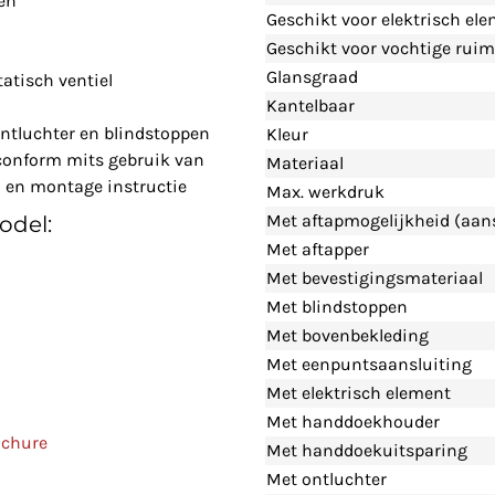
en
Geschikt voor elektrisch el
Geschikt voor vochtige ruim
Glansgraad
atisch ventiel
Kantelbaar
ontluchter en blindstoppen
Kleur
-conform mits gebruik van
Materiaal
n en montage instructie
Max. werkdruk
Met aftapmogelijkheid (aans
odel:
Met aftapper
Met bevestigingsmateriaal
Met blindstoppen
Met bovenbekleding
Met eenpuntsaansluiting
Met elektrisch element
Met handdoekhouder
ochure
Met handdoekuitsparing
Met ontluchter