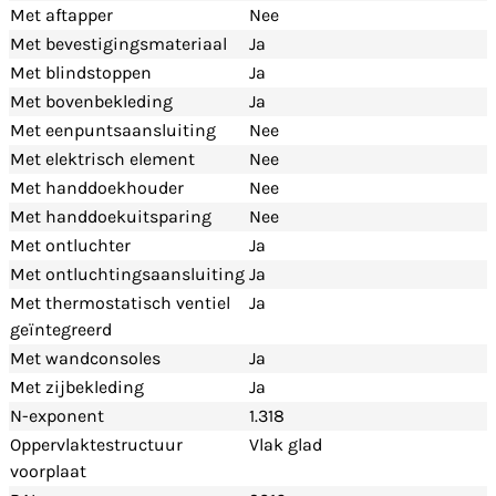
Met aftapper
Nee
Met bevestigingsmateriaal
Ja
Met blindstoppen
Ja
Met bovenbekleding
Ja
Met eenpuntsaansluiting
Nee
Met elektrisch element
Nee
Met handdoekhouder
Nee
Met handdoekuitsparing
Nee
Met ontluchter
Ja
Met ontluchtingsaansluiting
Ja
Met thermostatisch ventiel
Ja
geïntegreerd
Met wandconsoles
Ja
Met zijbekleding
Ja
N-exponent
1.318
Oppervlaktestructuur
Vlak glad
voorplaat