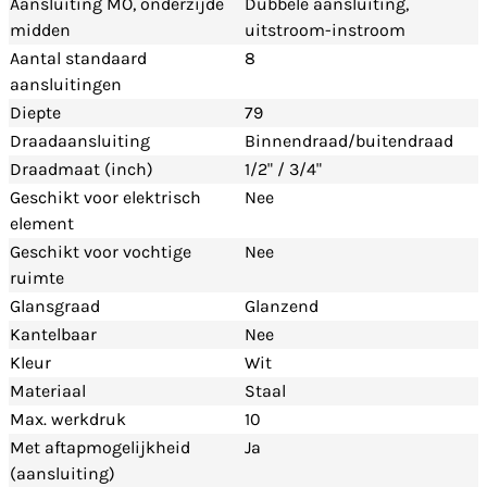
Aansluiting MO, onderzijde
Dubbele aansluiting,
midden
uitstroom-instroom
Aantal standaard
8
aansluitingen
Diepte
79
Draadaansluiting
Binnendraad/buitendraad
Draadmaat (inch)
1/2" / 3/4"
Geschikt voor elektrisch
Nee
element
Geschikt voor vochtige
Nee
ruimte
Glansgraad
Glanzend
Kantelbaar
Nee
Kleur
Wit
Materiaal
Staal
Max. werkdruk
10
Met aftapmogelijkheid
Ja
(aansluiting)