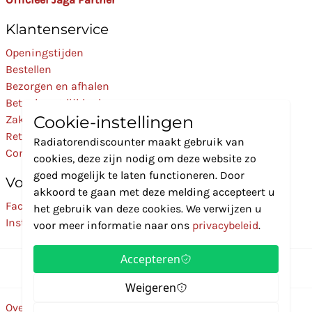
Klantenservice
Openingstijden
Bestellen
Bezorgen en afhalen
Betaalmogelijkheden
Cookie-instellingen
Zakelijk
Retourneren
Radiatorendiscounter maakt gebruik van
Contact
cookies, deze zijn nodig om deze website zo
goed mogelijk te laten functioneren. Door
Volg Ons
akkoord te gaan met deze melding accepteert u
Facebook
het gebruik van deze cookies. We verwijzen u
Instagram
voor meer informatie naar ons
privacybeleid
.
Accepteren
Weigeren
Over ons
Disclaimer
Privacybeleid
Algemene voorwaarden