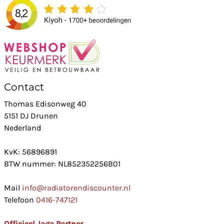
Contact
Thomas Edisonweg 40
5151 DJ Drunen
Nederland
KvK: 56896891
BTW nummer: NL852352256B01
Mail
info@radiatorendiscounter.nl
Telefoon
0416-747121
Officieel Jaga Partner