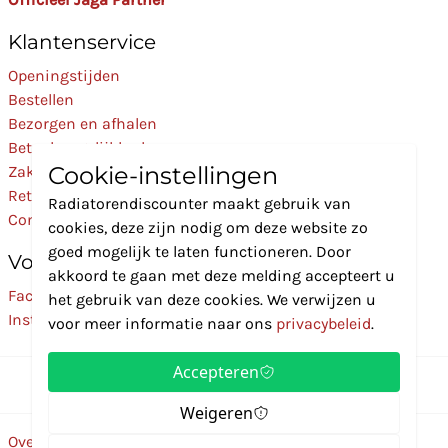
Klantenservice
Openingstijden
Bestellen
Bezorgen en afhalen
Betaalmogelijkheden
Cookie-instellingen
Zakelijk
Retourneren
Radiatorendiscounter maakt gebruik van
Contact
cookies, deze zijn nodig om deze website zo
goed mogelijk te laten functioneren. Door
Volg Ons
akkoord te gaan met deze melding accepteert u
Facebook
het gebruik van deze cookies. We verwijzen u
Instagram
voor meer informatie naar ons
privacybeleid
.
Accepteren
Weigeren
Over ons
Disclaimer
Privacybeleid
Algemene voorwaarden