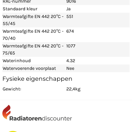
RAL-nummer
9016
Standaard kleur
Ja
Warmteafgifte EN 442 20°C -
551
55/45
Warmteafgifte EN 442 20°C -
674
70/40
Warmteafgifte EN 442 20°C -
1077
75/65
Waterinhoud
4.32
Watervoerende voorplaat
Nee
Fysieke eigenschappen
Gewicht:
22,4kg