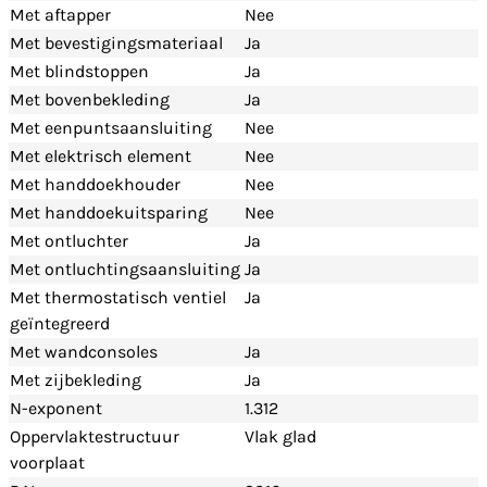
Met aftapper
Nee
Met bevestigingsmateriaal
Ja
Met blindstoppen
Ja
Met bovenbekleding
Ja
Met eenpuntsaansluiting
Nee
Met elektrisch element
Nee
Met handdoekhouder
Nee
Met handdoekuitsparing
Nee
Met ontluchter
Ja
Met ontluchtingsaansluiting
Ja
Met thermostatisch ventiel
Ja
geïntegreerd
Met wandconsoles
Ja
Met zijbekleding
Ja
N-exponent
1.312
Oppervlaktestructuur
Vlak glad
voorplaat