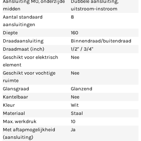
Aansluiting MO, onderzijde
Dubbele aansluiting,
midden
uitstroom-instroom
Aantal standaard
8
aansluitingen
Diepte
160
Draadaansluiting
Binnendraad/buitendraad
Draadmaat (inch)
1/2" / 3/4"
Geschikt voor elektrisch
Nee
element
Geschikt voor vochtige
Nee
ruimte
Glansgraad
Glanzend
Kantelbaar
Nee
Kleur
Wit
Materiaal
Staal
Max. werkdruk
10
Met aftapmogelijkheid
Ja
(aansluiting)