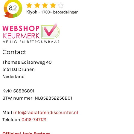
Contact
Thomas Edisonweg 40
5151 DJ Drunen
Nederland
KvK: 56896891
BTW nummer: NL852352256B01
Mail
info@radiatorendiscounter.nl
Telefoon
0416-747121
Officieel Jaga Partner