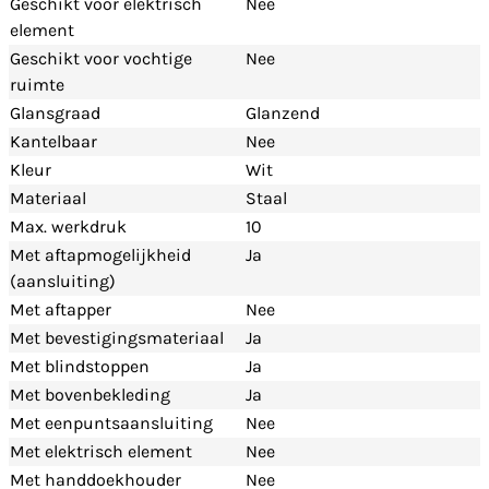
Geschikt voor elektrisch
Nee
element
Geschikt voor vochtige
Nee
ruimte
Glansgraad
Glanzend
Kantelbaar
Nee
Kleur
Wit
Materiaal
Staal
Max. werkdruk
10
Met aftapmogelijkheid
Ja
(aansluiting)
Met aftapper
Nee
Met bevestigingsmateriaal
Ja
Met blindstoppen
Ja
Met bovenbekleding
Ja
Met eenpuntsaansluiting
Nee
Met elektrisch element
Nee
Met handdoekhouder
Nee