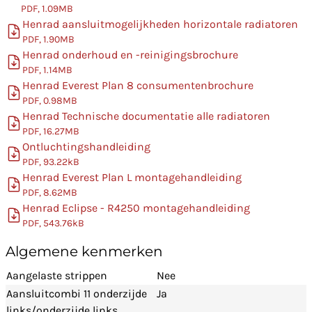
PDF, 1.09MB
Henrad aansluitmogelijkheden horizontale radiatoren
PDF, 1.90MB
Henrad onderhoud en -reinigingsbrochure
PDF, 1.14MB
Henrad Everest Plan 8 consumentenbrochure
PDF, 0.98MB
Henrad Technische documentatie alle radiatoren
PDF, 16.27MB
Ontluchtingshandleiding
PDF, 93.22kB
Henrad Everest Plan L montagehandleiding
PDF, 8.62MB
Henrad Eclipse - R4250 montagehandleiding
PDF, 543.76kB
Algemene kenmerken
Aangelaste strippen
Nee
Aansluitcombi 11 onderzijde
Ja
links/onderzijde links