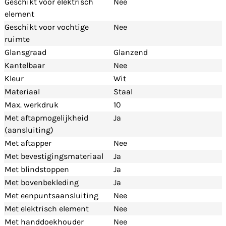
Geschikt voor elektrisch
Nee
element
Geschikt voor vochtige
Nee
ruimte
Glansgraad
Glanzend
Kantelbaar
Nee
Kleur
Wit
Materiaal
Staal
Max. werkdruk
10
Met aftapmogelijkheid
Ja
(aansluiting)
Met aftapper
Nee
Met bevestigingsmateriaal
Ja
Met blindstoppen
Ja
Met bovenbekleding
Ja
Met eenpuntsaansluiting
Nee
Met elektrisch element
Nee
Met handdoekhouder
Nee