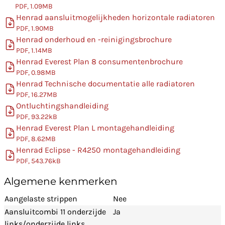
PDF, 1.09MB
Henrad aansluitmogelijkheden horizontale radiatoren
PDF, 1.90MB
Henrad onderhoud en -reinigingsbrochure
PDF, 1.14MB
Henrad Everest Plan 8 consumentenbrochure
PDF, 0.98MB
Henrad Technische documentatie alle radiatoren
PDF, 16.27MB
Ontluchtingshandleiding
PDF, 93.22kB
Henrad Everest Plan L montagehandleiding
PDF, 8.62MB
Henrad Eclipse - R4250 montagehandleiding
PDF, 543.76kB
Algemene kenmerken
Aangelaste strippen
Nee
Aansluitcombi 11 onderzijde
Ja
links/onderzijde links