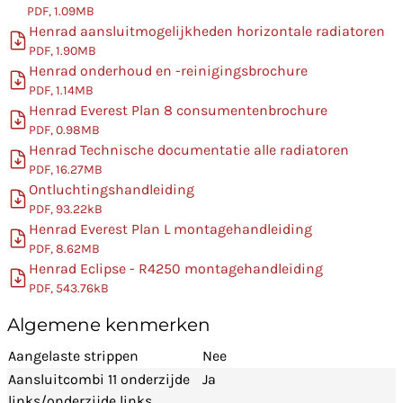
PDF, 1.09MB
Henrad aansluitmogelijkheden horizontale radiatoren
PDF, 1.90MB
Henrad onderhoud en -reinigingsbrochure
PDF, 1.14MB
Henrad Everest Plan 8 consumentenbrochure
PDF, 0.98MB
Henrad Technische documentatie alle radiatoren
PDF, 16.27MB
Ontluchtingshandleiding
PDF, 93.22kB
Henrad Everest Plan L montagehandleiding
PDF, 8.62MB
Henrad Eclipse - R4250 montagehandleiding
PDF, 543.76kB
Algemene kenmerken
Aangelaste strippen
Nee
Aansluitcombi 11 onderzijde
Ja
links/onderzijde links