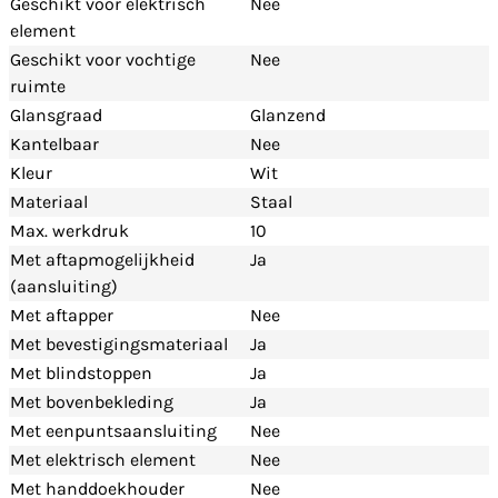
Geschikt voor elektrisch
Nee
element
Geschikt voor vochtige
Nee
ruimte
Glansgraad
Glanzend
Kantelbaar
Nee
Kleur
Wit
Materiaal
Staal
Max. werkdruk
10
Met aftapmogelijkheid
Ja
(aansluiting)
Met aftapper
Nee
Met bevestigingsmateriaal
Ja
Met blindstoppen
Ja
Met bovenbekleding
Ja
Met eenpuntsaansluiting
Nee
Met elektrisch element
Nee
Met handdoekhouder
Nee