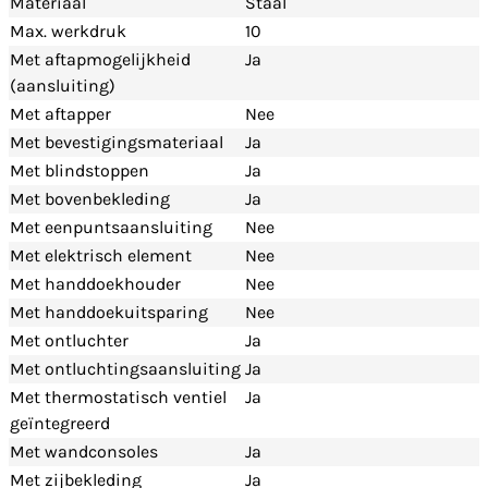
Materiaal
Staal
Max. werkdruk
10
Met aftapmogelijkheid
Ja
(aansluiting)
Met aftapper
Nee
Met bevestigingsmateriaal
Ja
Met blindstoppen
Ja
Met bovenbekleding
Ja
Met eenpuntsaansluiting
Nee
Met elektrisch element
Nee
Met handdoekhouder
Nee
Met handdoekuitsparing
Nee
Met ontluchter
Ja
Met ontluchtingsaansluiting
Ja
Met thermostatisch ventiel
Ja
geïntegreerd
Met wandconsoles
Ja
Met zijbekleding
Ja