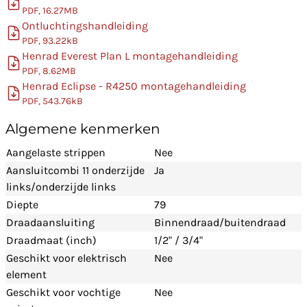
PDF, 16.27MB
Ontluchtingshandleiding
PDF, 93.22kB
Henrad Everest Plan L montagehandleiding
PDF, 8.62MB
Henrad Eclipse - R4250 montagehandleiding
PDF, 543.76kB
Algemene kenmerken
Aangelaste strippen
Nee
Aansluitcombi 11 onderzijde
Ja
links/onderzijde links
Diepte
79
Draadaansluiting
Binnendraad/buitendraad
Draadmaat (inch)
1/2" / 3/4"
Geschikt voor elektrisch
Nee
element
Geschikt voor vochtige
Nee