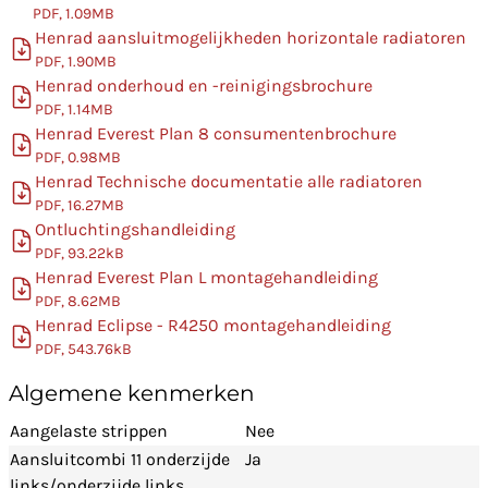
PDF, 1.09MB
Henrad aansluitmogelijkheden horizontale radiatoren
PDF, 1.90MB
Henrad onderhoud en -reinigingsbrochure
PDF, 1.14MB
Henrad Everest Plan 8 consumentenbrochure
PDF, 0.98MB
Henrad Technische documentatie alle radiatoren
PDF, 16.27MB
Ontluchtingshandleiding
PDF, 93.22kB
Henrad Everest Plan L montagehandleiding
PDF, 8.62MB
Henrad Eclipse - R4250 montagehandleiding
PDF, 543.76kB
Algemene kenmerken
Aangelaste strippen
Nee
Aansluitcombi 11 onderzijde
Ja
links/onderzijde links