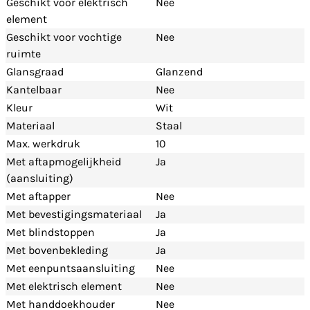
Geschikt voor elektrisch
Nee
element
Geschikt voor vochtige
Nee
ruimte
Glansgraad
Glanzend
Kantelbaar
Nee
Kleur
Wit
Materiaal
Staal
Max. werkdruk
10
Met aftapmogelijkheid
Ja
(aansluiting)
Met aftapper
Nee
Met bevestigingsmateriaal
Ja
Met blindstoppen
Ja
Met bovenbekleding
Ja
Met eenpuntsaansluiting
Nee
Met elektrisch element
Nee
Met handdoekhouder
Nee