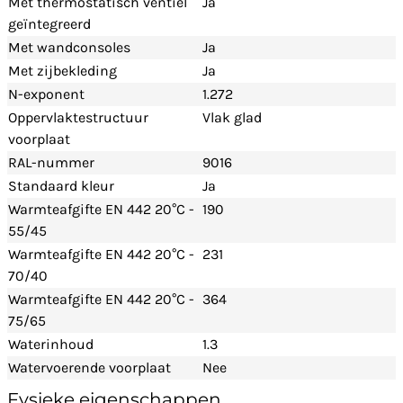
Met thermostatisch ventiel
Ja
geïntegreerd
Met wandconsoles
Ja
Met zijbekleding
Ja
N-exponent
1.272
Oppervlaktestructuur
Vlak glad
voorplaat
RAL-nummer
9016
Standaard kleur
Ja
Warmteafgifte EN 442 20°C -
190
55/45
Warmteafgifte EN 442 20°C -
231
70/40
Warmteafgifte EN 442 20°C -
364
75/65
Waterinhoud
1.3
Watervoerende voorplaat
Nee
Fysieke eigenschappen