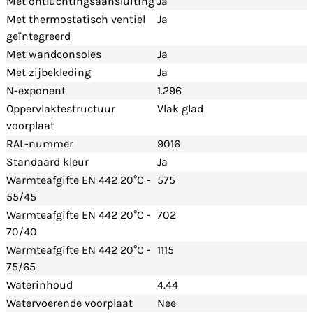
Met ontluchtingsaansluiting
Ja
Met thermostatisch ventiel
Ja
geïntegreerd
Met wandconsoles
Ja
Met zijbekleding
Ja
N-exponent
1.296
Oppervlaktestructuur
Vlak glad
voorplaat
RAL-nummer
9016
Standaard kleur
Ja
Warmteafgifte EN 442 20°C -
575
55/45
Warmteafgifte EN 442 20°C -
702
70/40
Warmteafgifte EN 442 20°C -
1115
75/65
Waterinhoud
4.44
Watervoerende voorplaat
Nee