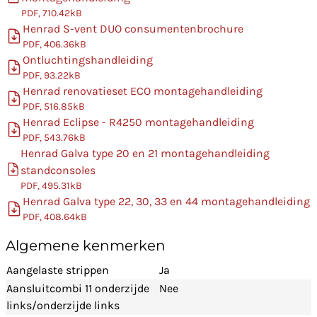
PDF, 710.42kB
Henrad S-vent DUO consumentenbrochure
PDF, 406.36kB
Ontluchtingshandleiding
PDF, 93.22kB
Henrad renovatieset ECO montagehandleiding
PDF, 516.85kB
Henrad Eclipse - R4250 montagehandleiding
PDF, 543.76kB
Henrad Galva type 20 en 21 montagehandleiding
standconsoles
PDF, 495.31kB
Henrad Galva type 22, 30, 33 en 44 montagehandleiding
PDF, 408.64kB
Algemene kenmerken
Aangelaste strippen
Ja
Aansluitcombi 11 onderzijde
Nee
links/onderzijde links