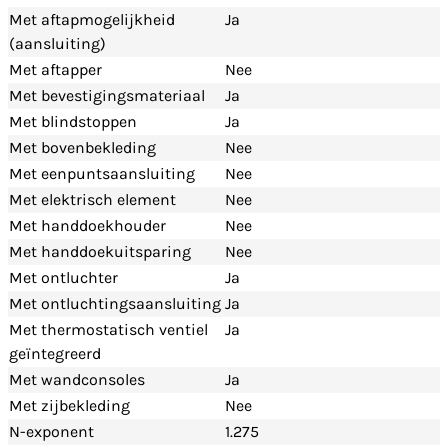
Met aftapmogelijkheid
Ja
(aansluiting)
Met aftapper
Nee
Met bevestigingsmateriaal
Ja
Met blindstoppen
Ja
Met bovenbekleding
Nee
Met eenpuntsaansluiting
Nee
Met elektrisch element
Nee
Met handdoekhouder
Nee
Met handdoekuitsparing
Nee
Met ontluchter
Ja
Met ontluchtingsaansluiting
Ja
Met thermostatisch ventiel
Ja
geïntegreerd
Met wandconsoles
Ja
Met zijbekleding
Nee
N-exponent
1.275