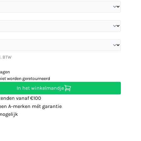
l. BTW
dagen
niet worden geretourneerd
In het winkelmandje
zenden vanaf €100
leen A-merken mét garantie
ogelijk