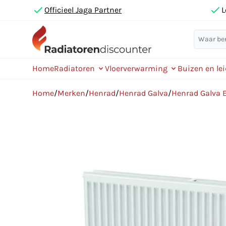
Officieel Jaga Partner
L
Home
Radiatoren
Vloerverwarming
Buizen en le
Home
/
Merken
/
Henrad
/
Henrad Galva
/
Henrad Galva 