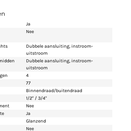
en
Ja
Nee
chts
Dubbele aansluiting, instroom-
uitstroom
 midden
Dubbele aansluiting, instroom-
uitstroom
ngen
4
77
Binnendraad/buitendraad
1/2" / 3/4"
ement
Nee
te
Ja
Glanzend
Nee