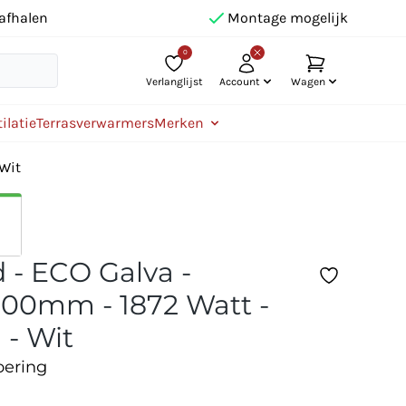
afhalen
Montage mogelijk
0
Verlanglijst
Account
Wagen
ilatie
Terrasverwarmers
Merken
 Wit
 - ECO Galva -
00mm - 1872 Watt -
 - Wit
oering