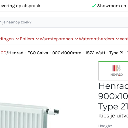
evering op afspraak
Showroom en 
idingen
Boilers
Warmtepompen
Waterontharders
Vent
ECO
/
Henrad - ECO Galva - 900x1000mm - 1872 Watt - Type 21 -
Henrad
900x10
Type 21
Kies je uitv
Hoogte: