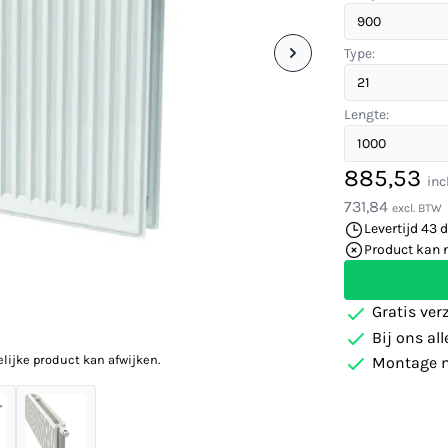
Type:
Lengte:
885,53
inc
731,84
excl. BTW
Levertijd 43 
Product kan 
Gratis ver
Bij ons al
elijke product kan afwijken.
Montage m