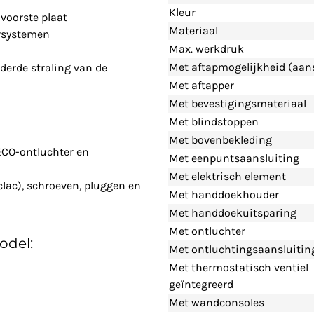
Kleur
voorste plaat
Materiaal
rsystemen
Max. werkdruk
Met aftapmogelijkheid (aans
derde straling van de
Met aftapper
Met bevestigingsmateriaal
Met blindstoppen
Met bovenbekleding
ECO-ontluchter en
Met eenpuntsaansluiting
Met elektrisch element
clac), schroeven, pluggen en
Met handdoekhouder
Met handdoekuitsparing
Met ontluchter
odel:
Met ontluchtingsaansluitin
Met thermostatisch ventiel
geïntegreerd
Met wandconsoles