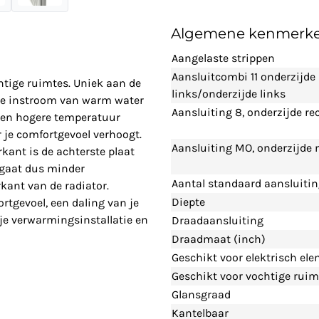
Algemene kenmerk
Aangelaste strippen
Aansluitcombi 11 onderzijde
htige ruimtes. Uniek aan de
links/onderzijde links
cte instroom van warm water
Aansluiting 8, onderzijde re
 een hogere temperatuur
 je comfortgevoel verhoogt.
Aansluiting MO, onderzijde
kant is de achterste plaat
 gaat dus minder
Aantal standaard aansluiti
kant van de radiator.
Diepte
tgevoel, een daling van je
 je verwarmingsinstallatie en
Draadaansluiting
Draadmaat (inch)
Geschikt voor elektrisch el
Geschikt voor vochtige ruim
Glansgraad
Kantelbaar