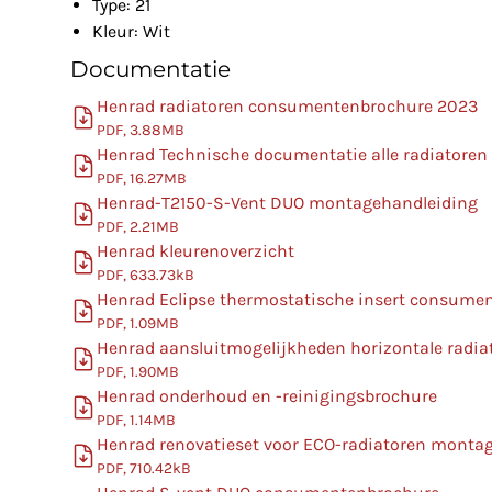
Type: 21
Kleur: Wit
Documentatie
Henrad radiatoren consumentenbrochure 2023
PDF, 3.88MB
Henrad Technische documentatie alle radiatoren
PDF, 16.27MB
Henrad-T2150-S-Vent DUO montagehandleiding
PDF, 2.21MB
Henrad kleurenoverzicht
PDF, 633.73kB
Henrad Eclipse thermostatische insert consume
PDF, 1.09MB
Henrad aansluitmogelijkheden horizontale radia
PDF, 1.90MB
Henrad onderhoud en -reinigingsbrochure
PDF, 1.14MB
Henrad renovatieset voor ECO-radiatoren monta
PDF, 710.42kB