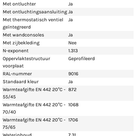
Met ontluchter
Ja
Met ontluchtingsaansluiting
Ja
Met thermostatisch ventiel
Ja
geïntegreerd
Met wandconsoles
Ja
Met zijbekleding
Nee
N-exponent
1.313
Oppervlaktestructuur
Geprofileerd
voorplaat
RAL-nummer
9016
Standaard kleur
Ja
Warmteafgifte EN 442 20°C -
872
55/45
Warmteafgifte EN 442 20°C -
1068
70/40
Warmteafgifte EN 442 20°C -
1706
75/65
Waterinhoud
7.31