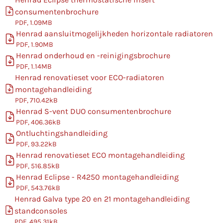
consumentenbrochure
PDF, 1.09MB
Henrad aansluitmogelijkheden horizontale radiatoren
PDF, 1.90MB
Henrad onderhoud en -reinigingsbrochure
PDF, 1.14MB
Henrad renovatieset voor ECO-radiatoren
montagehandleiding
PDF, 710.42kB
Henrad S-vent DUO consumentenbrochure
PDF, 406.36kB
Ontluchtingshandleiding
PDF, 93.22kB
Henrad renovatieset ECO montagehandleiding
PDF, 516.85kB
Henrad Eclipse - R4250 montagehandleiding
PDF, 543.76kB
Henrad Galva type 20 en 21 montagehandleiding
standconsoles
PDF, 495.31kB