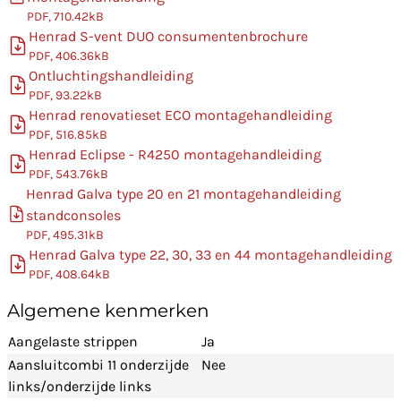
PDF, 710.42kB
Henrad S-vent DUO consumentenbrochure
PDF, 406.36kB
Ontluchtingshandleiding
PDF, 93.22kB
Henrad renovatieset ECO montagehandleiding
PDF, 516.85kB
Henrad Eclipse - R4250 montagehandleiding
PDF, 543.76kB
Henrad Galva type 20 en 21 montagehandleiding
standconsoles
PDF, 495.31kB
Henrad Galva type 22, 30, 33 en 44 montagehandleiding
PDF, 408.64kB
Algemene kenmerken
Aangelaste strippen
Ja
Aansluitcombi 11 onderzijde
Nee
links/onderzijde links