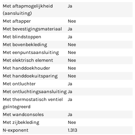
Met aftapmogelijkheid
Ja
(aansluiting)
Met aftapper
Nee
Met bevestigingsmateriaal
Ja
Met blindstoppen
Ja
Met bovenbekleding
Nee
Met eenpuntsaansluiting
Nee
Met elektrisch element
Nee
Met handdoekhouder
Nee
Met handdoekuitsparing
Nee
Met ontluchter
Ja
Met ontluchtingsaansluiting
Ja
Met thermostatisch ventiel
Ja
geïntegreerd
Met wandconsoles
Ja
Met zijbekleding
Nee
N-exponent
1.313