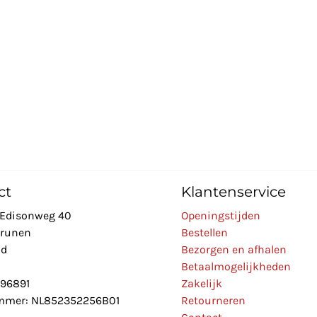
ct
Klantenservice
Edisonweg 40
Openingstijden
Drunen
Bestellen
nd
Bezorgen en afhalen
Betaalmogelijkheden
896891
Zakelijk
mer: NL852352256B01
Retourneren