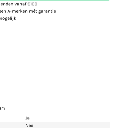
zenden vanaf €100
leen A-merken mét garantie
ogelijk
en
Ja
Nee