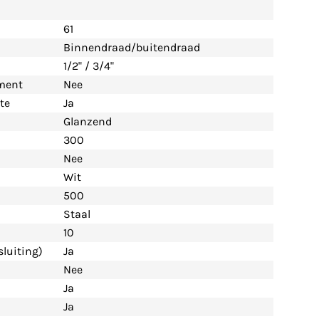
61
Binnendraad/buitendraad
1/2" / 3/4"
ement
Nee
te
Ja
Glanzend
300
Nee
Wit
500
Staal
10
luiting)
Ja
Nee
Ja
Ja