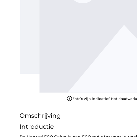
Foto's zijn indicatief. Het daadwerk
Omschrijving
Introductie
De Henrad ECO Galva is een ECO radiator voor in voc