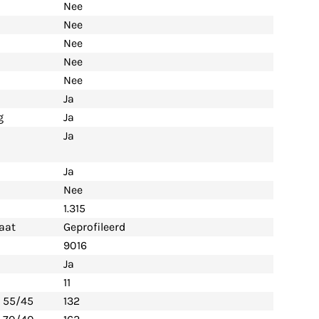
Nee
Nee
Nee
Nee
Nee
Ja
g
Ja
Ja
Ja
Nee
1.315
aat
Geprofileerd
9016
Ja
11
- 55/45
132