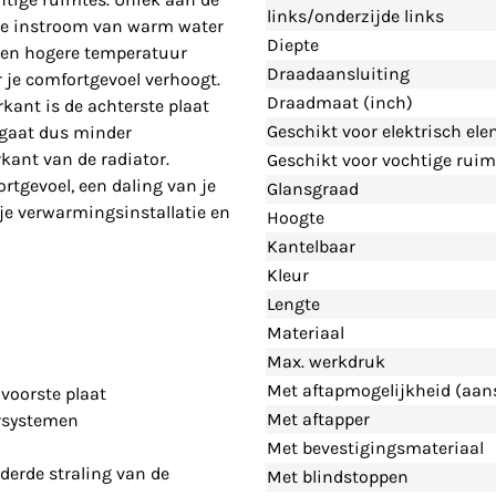
links/onderzijde links
cte instroom van warm water
Diepte
 een hogere temperatuur
Draadaansluiting
 je comfortgevoel verhoogt.
Draadmaat (inch)
kant is de achterste plaat
Geschikt voor elektrisch el
 gaat dus minder
kant van de radiator.
Geschikt voor vochtige ruim
tgevoel, een daling van je
Glansgraad
 je verwarmingsinstallatie en
Hoogte
Kantelbaar
Kleur
Lengte
Materiaal
Max. werkdruk
Met aftapmogelijkheid (aans
voorste plaat
Met aftapper
rsystemen
Met bevestigingsmateriaal
derde straling van de
Met blindstoppen