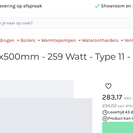
evering op afspraak
Showroom en 
idingen
Boilers
Warmtepompen
Waterontharders
Vent
x500mm - 259 Watt - Type 11 -
283,17
incl
234,02
excl. BTW
Levertijd 43 
Product kan 