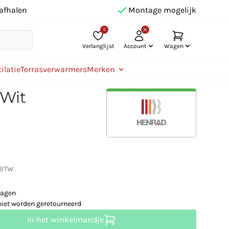
afhalen
Montage mogelijk
0
Verlanglijst
Account
Wagen
ilatie
Terrasverwarmers
Merken
 Wit
. BTW
dagen
niet worden geretourneerd
In het winkelmandje