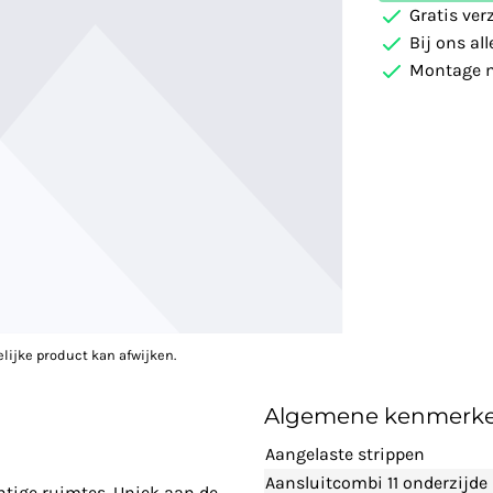
Gratis ver
Bij ons al
Montage m
elijke product kan afwijken.
Algemene kenmerk
Aangelaste strippen
Aansluitcombi 11 onderzijde
htige ruimtes. Uniek aan de