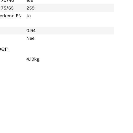
- 70/40
162
 75/65
259
 erkend EN
Ja
0.94
Nee
pen
4,19kg