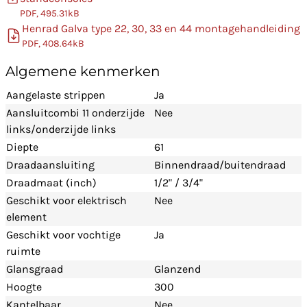
PDF, 495.31kB
Henrad Galva type 22, 30, 33 en 44 montagehandleiding
PDF, 408.64kB
Algemene kenmerken
Aangelaste strippen
Ja
Aansluitcombi 11 onderzijde
Nee
links/onderzijde links
Diepte
61
Draadaansluiting
Binnendraad/buitendraad
Draadmaat (inch)
1/2" / 3/4"
Geschikt voor elektrisch
Nee
element
Geschikt voor vochtige
Ja
ruimte
Glansgraad
Glanzend
Hoogte
300
Kantelbaar
Nee