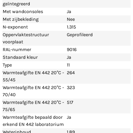
geïntegreerd
Met wandconsoles
Ja
Met zijbekleding
Nee
N-exponent
1.315
Oppervlaktestructuur
Geprofileerd
voorplaat
RAL-nummer
9016
Standaard kleur
Ja
Type
11
Warmteafgifte EN 442 20°C -
264
55/45
Warmteafgifte EN 442 20°C -
323
70/40
Warmteafgifte EN 442 20°C -
517
75/65
Warmteafgifte bepaald door
Ja
erkend EN 442 laboratorium
Waterinhoud
1.89