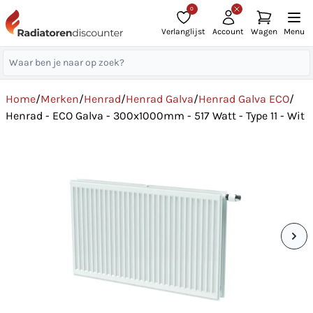
0
Verlanglijst
Account
Wagen
Menu
Home
/
Merken
/
Henrad
/
Henrad Galva
/
Henrad Galva ECO
/
Henrad - ECO Galva - 300x1000mm - 517 Watt - Type 11 - Wit