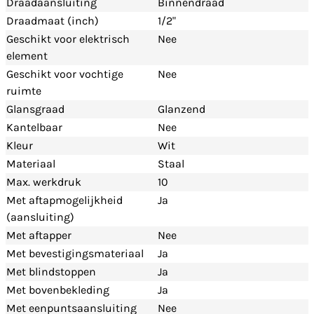
Draadaansluiting
Binnendraad
Draadmaat (inch)
1/2"
Geschikt voor elektrisch
Nee
element
Geschikt voor vochtige
Nee
ruimte
Glansgraad
Glanzend
Kantelbaar
Nee
Kleur
Wit
Materiaal
Staal
Max. werkdruk
10
Met aftapmogelijkheid
Ja
(aansluiting)
Met aftapper
Nee
Met bevestigingsmateriaal
Ja
Met blindstoppen
Ja
Met bovenbekleding
Ja
Met eenpuntsaansluiting
Nee