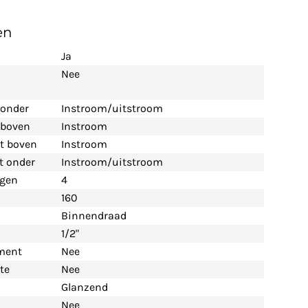
en
Ja
Nee
 onder
Instroom/uitstroom
t boven
Instroom
nt boven
Instroom
nt onder
Instroom/uitstroom
ngen
4
160
Binnendraad
1/2"
ement
Nee
te
Nee
Glanzend
Nee