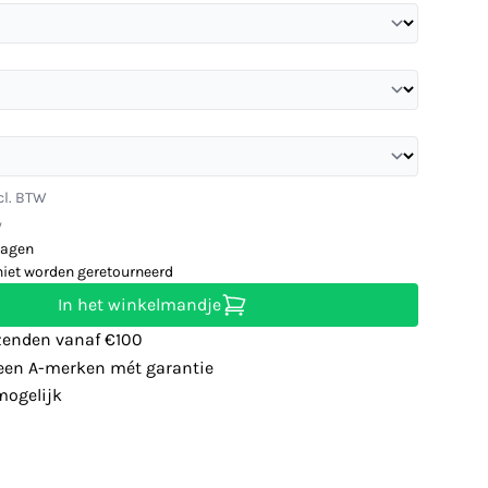
cl. BTW
W
dagen
niet worden geretourneerd
In het winkelmandje
zenden vanaf €100
leen A-merken mét garantie
ogelijk