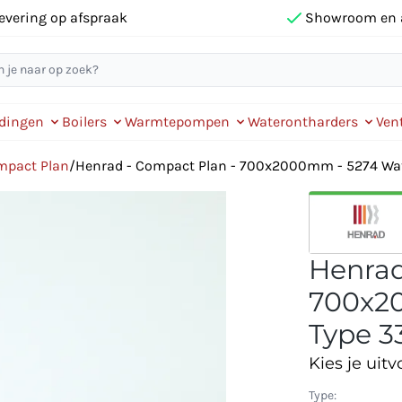
evering op afspraak
Showroom en 
idingen
Boilers
Warmtepompen
Waterontharders
Vent
mpact Plan
/
Henrad - Compact Plan - 700x2000mm - 5274 Watt
Henrad
700x20
Type 33
Kies je uitv
Type: