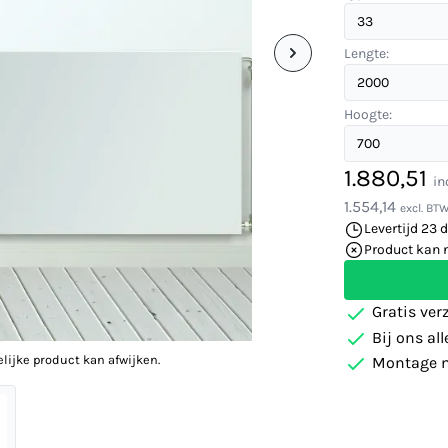
Lengte:
Hoogte:
1.880,51
in
1.554,14
excl. BT
Levertijd 23 
Product kan 
Gratis ver
Bij ons al
elijke product kan afwijken.
Montage m