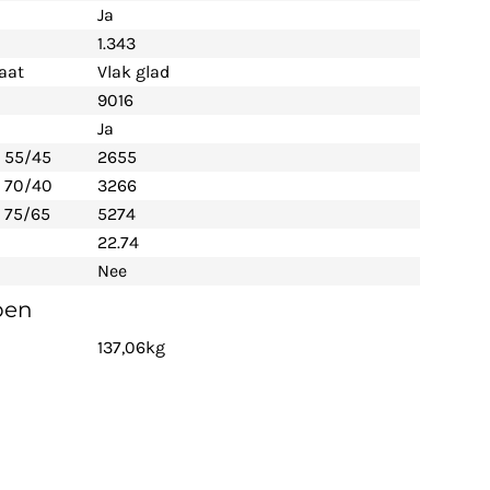
Ja
1.343
aat
Vlak glad
9016
Ja
- 55/45
2655
- 70/40
3266
 75/65
5274
22.74
Nee
pen
137,06kg