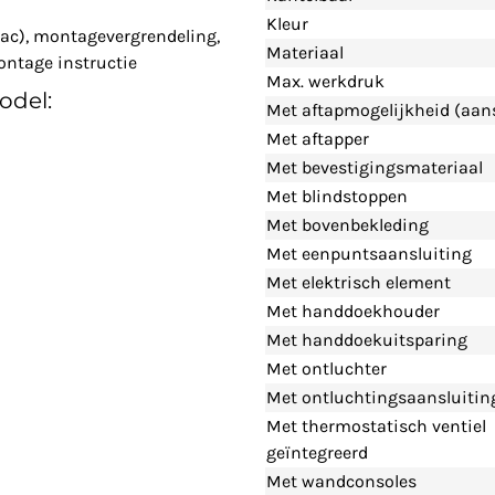
Kleur
lac), montagevergrendeling,
Materiaal
ontage instructie
Max. werkdruk
odel:
Met aftapmogelijkheid (aans
Met aftapper
Met bevestigingsmateriaal
Met blindstoppen
Met bovenbekleding
Met eenpuntsaansluiting
Met elektrisch element
Met handdoekhouder
Met handdoekuitsparing
Met ontluchter
Met ontluchtingsaansluitin
Met thermostatisch ventiel
geïntegreerd
Met wandconsoles