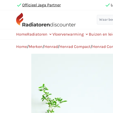
Officieel Jaga Partner
L
Home
Radiatoren
Vloerverwarming
Buizen en le
Home
/
Merken
/
Henrad
/
Henrad Compact
/
Henrad Co