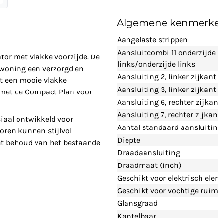
Algemene kenmerk
Aangelaste strippen
Aansluitcombi 11 onderzijde
or met vlakke voorzijde. De
links/onderzijde links
 woning een verzorgd en
Aansluiting 2, linker zijkant
et een mooie vlakke
Aansluiting 3, linker zijkan
e met de Compact Plan voor
Aansluiting 6, rechter zijka
Aansluiting 7, rechter zijka
iaal ontwikkeld voor
Aantal standaard aansluiti
oren kunnen stijlvol
Diepte
et behoud van het bestaande
Draadaansluiting
Draadmaat (inch)
Geschikt voor elektrisch el
Geschikt voor vochtige ruim
Glansgraad
Kantelbaar