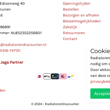
Edisonweg 40
Openingstijden
Drunen
Bestellen
nd
Bezorgen en afhalen
Betaalmogelijkheden
896891
Zakelijk
mer: NL852352256B01
Retourneren
Contact
o@radiatorendiscounter.nl
Cookie
0416-747121
Radiatoren
l Jaga Partner
nodig om d
Door akkoo
van deze c
privacybel
den
Accepte
© 2024 - RadiatorenDiscounter