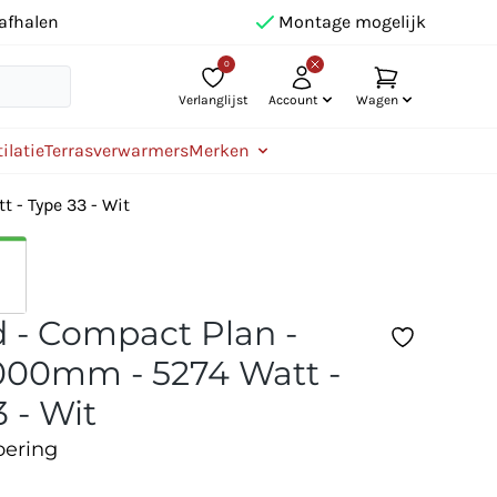
afhalen
Montage mogelijk
0
Verlanglijst
Account
Wagen
ilatie
Terrasverwarmers
Merken
 - Type 33 - Wit
 - Compact Plan -
00mm - 5274 Watt -
 - Wit
oering