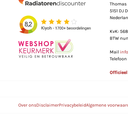
Thomas 
5151 DJ 
Nederla
KvK: 56
BTW num
Mail
inf
Telefoon
Officiee
Over ons
Disclaimer
Privacybeleid
Algemene voorwaar