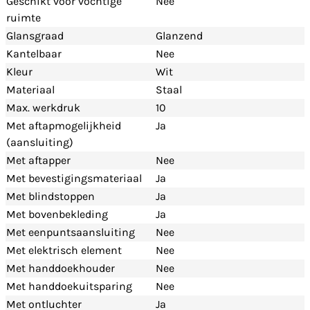
Geschikt voor vochtige
Nee
ruimte
Glansgraad
Glanzend
Kantelbaar
Nee
Kleur
Wit
Materiaal
Staal
Max. werkdruk
10
Met aftapmogelijkheid
Ja
(aansluiting)
Met aftapper
Nee
Met bevestigingsmateriaal
Ja
Met blindstoppen
Ja
Met bovenbekleding
Ja
Met eenpuntsaansluiting
Nee
Met elektrisch element
Nee
Met handdoekhouder
Nee
Met handdoekuitsparing
Nee
Met ontluchter
Ja