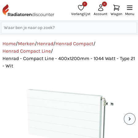
0
Verlanglijst
Account
Wagen
Menu
Home
/
Merken
/
Henrad
/
Henrad Compact
/
Henrad Compact Line
/
Henrad - Compact Line - 400x1200mm - 1044 Watt - Type 21
- Wit