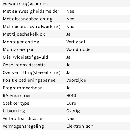
verwarmingselement
Met aanwezigheidsmelder
Nee
Met afstandsbediening
Nee
Met decoratieve afwerking
Nee
Met tijdschakelklok
Ja
Montagerichting
Verticaal
Montagewijze
Wandmodel
Olie-/vloeistof gevuld
Ja
Open-raam-detectie
Ja
Oververhittingsbeveiliging
Ja
Positie bedieningspaneel
Voorzijde
Programmeerbaar
Ja
RAL-nummer
9010
Stekker type
Euro
Uitvoering
Overig
Verbruiksindicatie
Nee
Vermogensregeling
Elektronisch