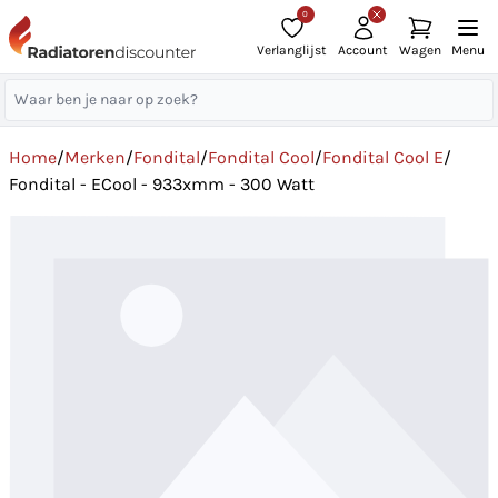
0
Verlanglijst
Account
Wagen
Menu
Home
/
Merken
/
Fondital
/
Fondital Cool
/
Fondital Cool E
/
Fondital - ECool - 933xmm - 300 Watt