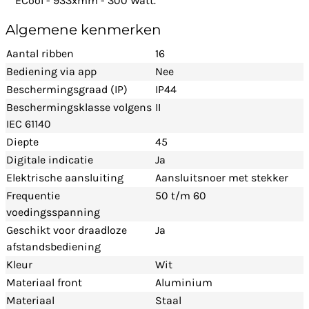
ECool - 933xmm - 300 Watt.
Algemene kenmerken
Aantal ribben
16
Bediening via app
Nee
Beschermingsgraad (IP)
IP44
Beschermingsklasse volgens
II
IEC 61140
Diepte
45
Digitale indicatie
Ja
Elektrische aansluiting
Aansluitsnoer met stekker
Frequentie
50 t/m 60
voedingsspanning
Geschikt voor draadloze
Ja
afstandsbediening
Kleur
Wit
Materiaal front
Aluminium
Materiaal
Staal