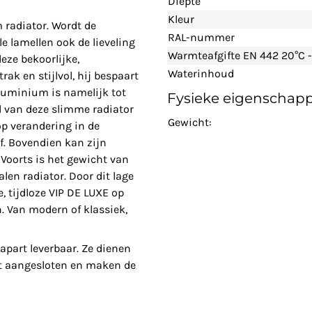
Diepte
Kleur
 radiator. Wordt de
RAL-nummer
le lamellen ook de lieveling
Warmteafgifte EN 442 20°C -
eze bekoorlijke,
Waterinhoud
ak en stijlvol, hij bespaart
aluminium is namelijk tot
Fysieke eigenschap
d van deze slimme radiator
Gewicht:
 op verandering in de
f. Bovendien kan zijn
 Voorts is het gewicht van
en radiator. Door dit lage
, tijdloze VIP DE LUXE op
. Van modern of klassiek,
apart leverbaar. Ze dienen
t aangesloten en maken de