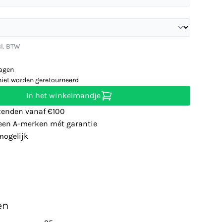
cl. BTW
dagen
niet worden geretourneerd
In het winkelmandje
zenden vanaf €100
leen A-merken mét garantie
ogelijk
en