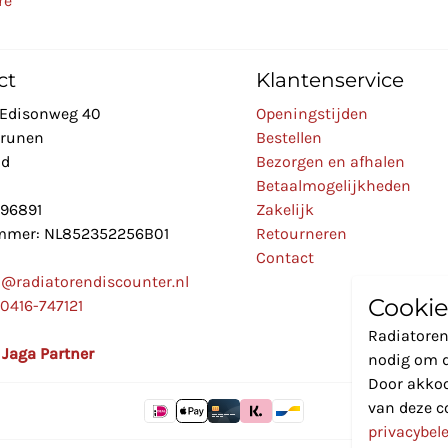
re
ct
Klantenservice
Edisonweg 40
Openingstijden
Drunen
Bestellen
nd
Bezorgen en afhalen
Betaalmogelijkheden
896891
Zakelijk
mer: NL852352256B01
Retourneren
Contact
o@radiatorendiscounter.nl
Cookie
0416-747121
Radiatoren
l Jaga Partner
nodig om d
Door akkoo
van deze c
privacybel