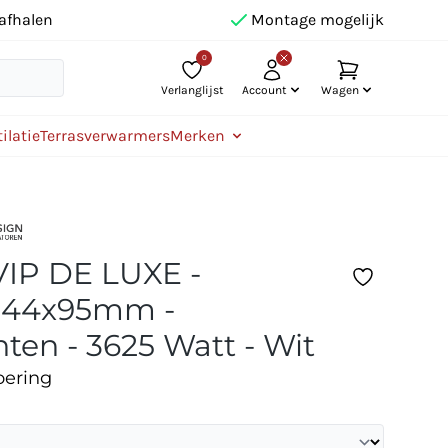
afhalen
Montage mogelijk
0
Verlanglijst
Account
Wagen
ilatie
Terrasverwarmers
Merken
VIP DE LUXE -
344x95mm -
ten - 3625 Watt - Wit
oering