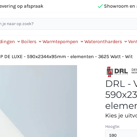
evering op afspraak
Showroom en 
idingen
Boilers
Warmtepompen
Waterontharders
Vent
VIP DE LUXE - 590x2344x95mm - elementen - 3625 Watt - Wit
DRL - 
590x2
elemen
Kies je uitv
Hoogte: