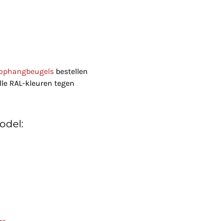
t ophangbeugels
bestellen
lle RAL-kleuren tegen
odel: