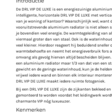
Introductie
De DRL VIP DE LUXE is een energiezuinige aluminium
intelligente, horizontale DRL VIP DE LUXE met vertica
van je woning of kantoor? Waarschijnlijk wel, want d
vooruitstrevende aluminium radiator is niet alleen str
je bovendien veel energie. De warmtegeleiding van 
viermaal groter dan van staal. Ook is de waterinhou
veel kleiner. Hierdoor reageert hij beduidend sneller
warmtebehoefte en neemt het energieverbruik fors a
omvang als gevolg hiervan altijd bescheiden blijven.
een aluminium radiator maar 1/3 van dat van een stal
gewicht en de geringe waterinhoud, kun je de heldere
vrijwel iedere wand en binnen elk interieur monteren
DRL VIP DE LUXE maakt iedere ruimte fotogeniek.
Bij een DRL VIP DE LUXE zijn de zijkanten bekleed en 
gemonteerd te worden voordat het leidingwerk word
charmante VIP nóg luxueuzer.
Kenmerken