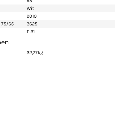
95
Wit
9010
 75/65
3625
11.31
pen
32,77kg