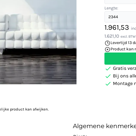
Lengte:
1.961,53
in
1.621,10
excl. BTW
Levertijd 13 
Product kan 
Gratis ver
Bij ons al
Montage m
elijke product kan afwijken.
Algemene kenmerk