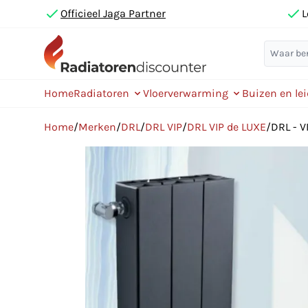
Officieel Jaga Partner
L
Home
Radiatoren
Vloerverwarming
Buizen en le
Home
/
Merken
/
DRL
/
DRL VIP
/
DRL VIP de LUXE
/
DRL - 