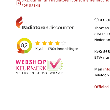
DRL Aluminium Radiatoren consumentenbrochu
PDF, 5.73MB
Conta
Thomas 
5151 DJ 
Nederla
KvK: 56
BTW num
Mail
inf
Telefoon
Officiee