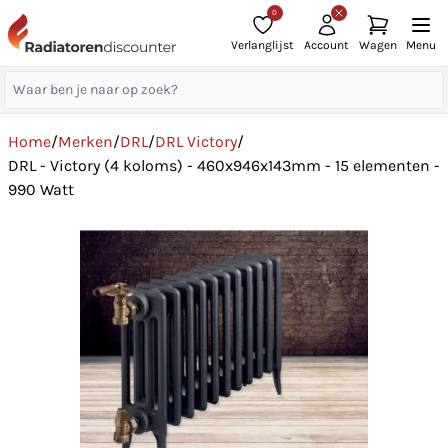
0
Verlanglijst
Account
Wagen
Menu
Home
/
Merken
/
DRL
/
DRL Victory
/
DRL - Victory (4 koloms) - 460x946x143mm - 15 elementen -
990 Watt