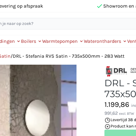
evering op afspraak
Showroom en 
idingen
Boilers
Warmtepompen
Waterontharders
Vent
Satin
/
DRL - Stefania RVS Satin - 735x500mm - 283 Watt
DRL - S
735x5
1.199,86
in
991,62
excl. BTW
Levertijd 38 
Product kan 