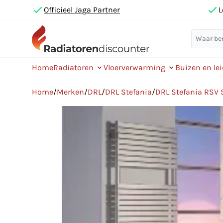
Officieel Jaga Partner
L
Home
Radiatoren
Vloerverwarming
Buizen en le
Home
/
Merken
/
DRL
/
DRL Stefania
/
DRL Stefania RSV 