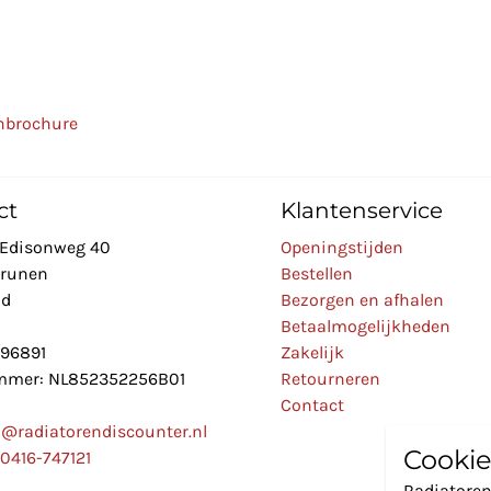
nbrochure
ct
Klantenservice
Edisonweg 40
Openingstijden
Drunen
Bestellen
nd
Bezorgen en afhalen
Betaalmogelijkheden
896891
Zakelijk
mer: NL852352256B01
Retourneren
Contact
o@radiatorendiscounter.nl
Cookie
0416-747121
Radiatoren