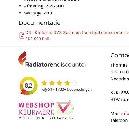
Afmeting: 735x500
Wattage: 283
Documentatie
DRL Stefania RVS Satin en Polished consumente
PDF, 669.11kB
Conta
Thomas 
5151 DJ 
Nederla
KvK: 56
BTW num
Mail
inf
Telefoon