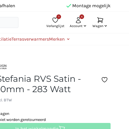
afhalen
Montage mogelijk
0
Verlanglijst
Account
Wagen
ilatie
Terrasverwarmers
Merken
tefania RVS Satin -
00mm - 283 Watt
cl. BTW
dagen
niet worden geretourneerd
In het winkelmandje