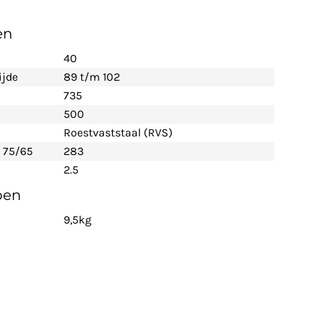
en
40
ijde
89 t/m 102
735
500
Roestvaststaal (RVS)
 75/65
283
2.5
pen
9,5kg