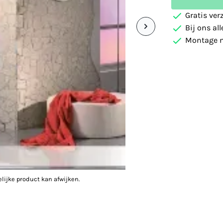
Gratis ver
Bij ons al
Montage m
elijke product kan afwijken.