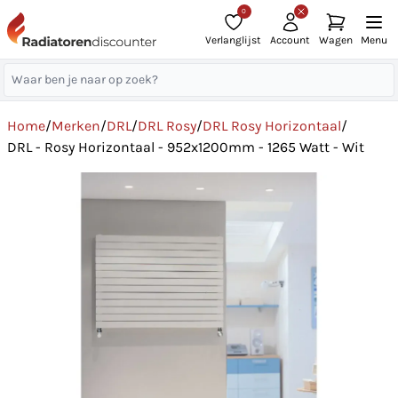
0
Verlanglijst
Account
Wagen
Menu
Home
/
Merken
/
DRL
/
DRL Rosy
/
DRL Rosy Horizontaal
/
DRL - Rosy Horizontaal - 952x1200mm - 1265 Watt - Wit