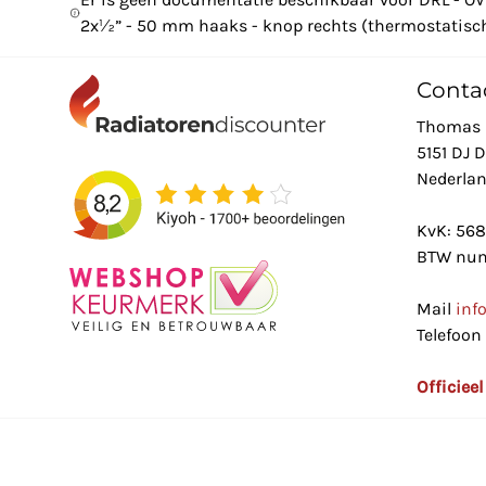
2x½” - 50 mm haaks - knop rechts (thermostatisch
Conta
Thomas 
5151 DJ 
Nederla
KvK: 56
BTW num
Mail
inf
Telefoon
Officiee