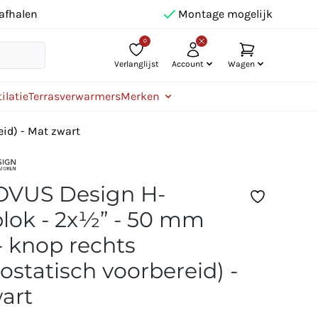
afhalen
Montage mogelijk
0
Verlanglijst
Account
Wagen
ilatie
Terrasverwarmers
Merken
id) - Mat zwart
OVUS Design H-
lok - 2x½” - 50 mm
- knop rechts
ostatisch voorbereid) -
art