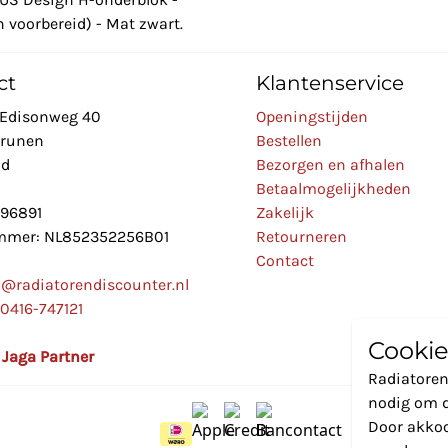
 voorbereid) - Mat zwart.
ct
Klantenservice
Edisonweg 40
Openingstijden
Drunen
Bestellen
nd
Bezorgen en afhalen
Betaalmogelijkheden
896891
Zakelijk
mer: NL852352256B01
Retourneren
Contact
o@radiatorendiscounter.nl
0416-747121
Cookie
l Jaga Partner
Radiatoren
nodig om d
Door akkoo