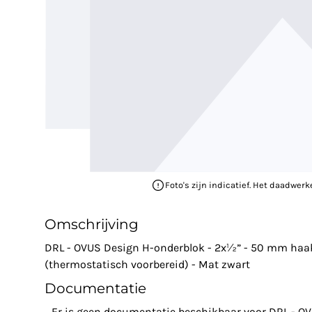
Foto's zijn indicatief. Het daadwerk
Omschrijving
DRL - OVUS Design H-onderblok - 2x½” - 50 mm haak
(thermostatisch voorbereid) - Mat zwart
Documentatie
Er is geen documentatie beschikbaar voor DRL - O