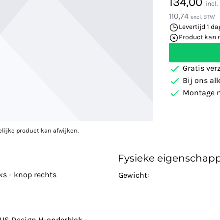
134,00
incl
110,74
excl. BTW
Levertijd 1 da
Product kan 
Gratis ver
Bij ons al
Montage m
elijke product kan afwijken.
Fysieke eigenschap
s - knop rechts
Gewicht:
VUS Design H-onderblok -