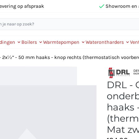
evering op afspraak
Showroom en 
idingen
Boilers
Warmtepompen
Waterontharders
Vent
- 2x½” - 50 mm haaks - knop rechts (thermostatisch voorbere
DRL - 
onderb
haaks 
(therm
Mat zw