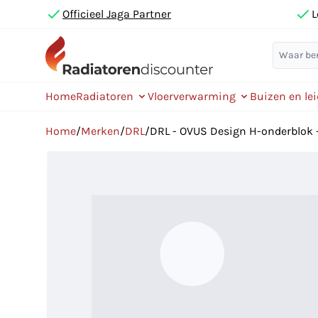
Officieel Jaga Partner
L
Home
Radiatoren
Vloerverwarming
Buizen en le
Home
/
Merken
/
DRL
/
DRL - OVUS Design H-onderblok 