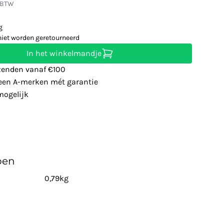
. BTW
g
niet worden geretourneerd
In het winkelmandje
zenden vanaf €100
leen A-merken mét garantie
ogelijk
pen
0,79kg