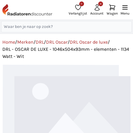
0
Verlanglijst
Account
Wagen
Menu
Home
/
Merken
/
DRL
/
DRL Oscar
/
DRL Oscar de luxe
/
DRL - OSCAR DE LUXE - 1046x504x93mm - elementen - 1134
Watt - Wit