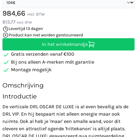
984,66
incl. BTW
813,77
excl. BTW
Levertijd 13 dagen
Product kan niet worden geretourneerd
In het winkelmandje
Gratis verzenden vanaf €100
Bij ons alleen A-merken mét garantie
Montage mogelijk
Omschrijving
Introductie
De verticale DRL OSCAR DE LUXE is al even bevallig als de
DRL VIP. En hij bespaart niet alleen energie maar ook
ruimte. Ook al heb je 'maar' een smalle wand, voor dit
clevere en attractief ogende 'hittekanon' is altijd plaats.
DRL OSCAR DE LUXE: geavanceerd qua ruimteverdeling,