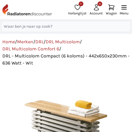
0
Verlanglijst
Account
Wagen
Menu
Home
/
Merken
/
DRL
/
DRL Multicolom
/
DRL Multicolom Comfort 6
/
DRL - Multicolom Compact (6 koloms) - 442x650x230mm -
636 Watt - Wit