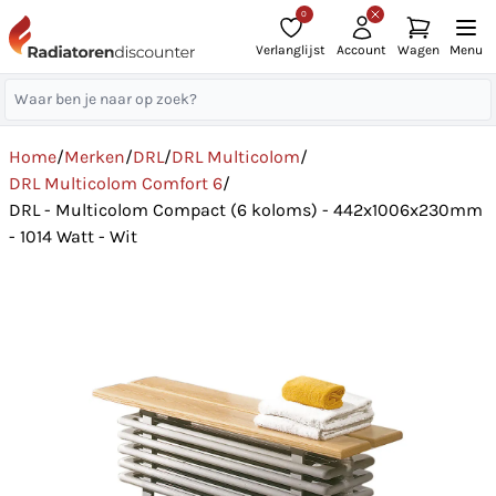
0
Verlanglijst
Account
Wagen
Menu
Home
/
Merken
/
DRL
/
DRL Multicolom
/
DRL Multicolom Comfort 6
/
DRL - Multicolom Compact (6 koloms) - 442x1006x230mm
- 1014 Watt - Wit