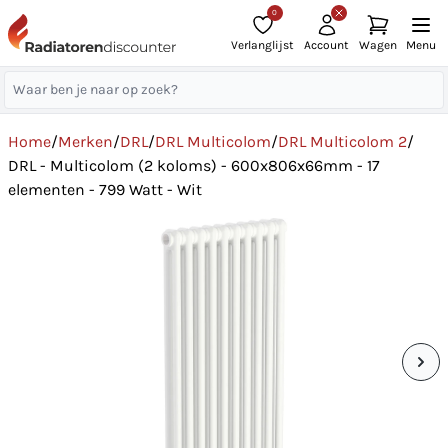
0
Verlanglijst
Account
Wagen
Menu
Home
/
Merken
/
DRL
/
DRL Multicolom
/
DRL Multicolom 2
/
DRL - Multicolom (2 koloms) - 600x806x66mm - 17
elementen - 799 Watt - Wit