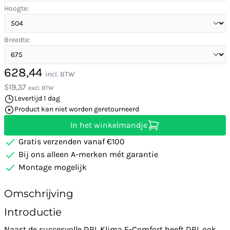
Hoogte:
Breedte:
628,44
incl. BTW
519,37
excl. BTW
Levertijd 1 dag
Product kan niet worden geretourneerd
In het winkelmandje
Gratis verzenden vanaf €100
Bij ons alleen A-merken mét garantie
Montage mogelijk
Omschrijving
Introductie
Naast de succesvolle DRL Klima E-Comfort heeft DRL ook