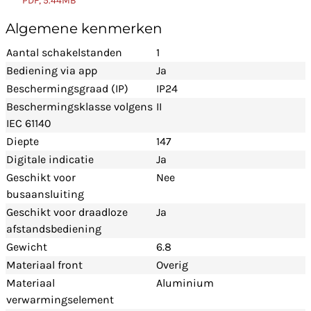
PDF, 5.44MB
Algemene kenmerken
Aantal schakelstanden
1
Bediening via app
Ja
Beschermingsgraad (IP)
IP24
Beschermingsklasse volgens
II
IEC 61140
Diepte
147
Digitale indicatie
Ja
Geschikt voor
Nee
busaansluiting
Geschikt voor draadloze
Ja
afstandsbediening
Gewicht
6.8
Materiaal front
Overig
Materiaal
Aluminium
verwarmingselement