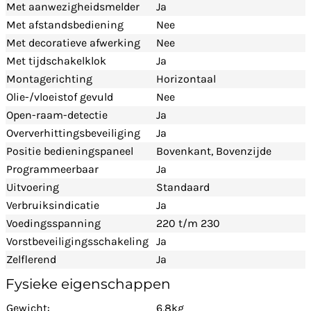
Met aanwezigheidsmelder
Ja
Met afstandsbediening
Nee
Met decoratieve afwerking
Nee
Met tijdschakelklok
Ja
Montagerichting
Horizontaal
Olie-/vloeistof gevuld
Nee
Open-raam-detectie
Ja
Oververhittingsbeveiliging
Ja
Positie bedieningspaneel
Bovenkant
, Bovenzijde
Programmeerbaar
Ja
Uitvoering
Standaard
Verbruiksindicatie
Ja
Voedingsspanning
220 t/m 230
Vorstbeveiligingsschakeling
Ja
Zelflerend
Ja
Fysieke eigenschappen
Gewicht:
6,8kg