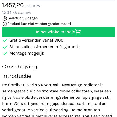
1.457,26
incl. BTW
1.204,35
excl. BTW
Levertijd 38 dagen
Product kan niet worden geretourneerd
In het winkelmandje
Gratis verzenden vanaf €100
Bij ons alleen A-merken mét garantie
Montage mogelijk
Omschrijving
Introductie
De Cordivari Karin VX Vertical - NeoDesign radiator is
samengesteld uit horizontale ronde collectoren, waar een
rij verticale platte verwarmingselementen op zijn gelast.
Karin VX is uitgevoerd in gepoedercoat carbon staal en
verkrijgbaar in verticale uitvoering. De radiator kan
worden verfraaid met diverse accessoires, zoals een breed