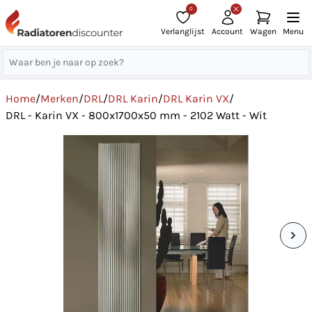
0
Verlanglijst
Account
Wagen
Menu
Home
/
Merken
/
DRL
/
DRL Karin
/
DRL Karin VX
/
DRL - Karin VX - 800x1700x50 mm - 2102 Watt - Wit