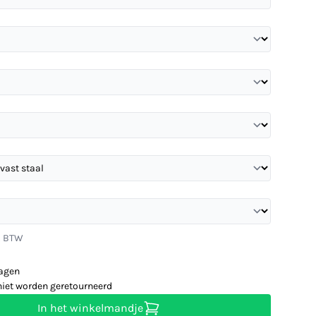
l. BTW
dagen
niet worden geretourneerd
In het winkelmandje