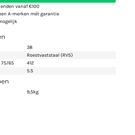
zenden vanaf €100
leen A-merken mét garantie
ogelijk
en
38
Roestvaststaal (RVS)
 75/65
412
5.5
pen
9,5kg