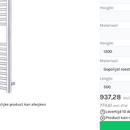
Hoogte:
Materiaal:
Hoogte:
Materiaal:
Lengte:
937,28
inc
elijke product kan afwijken.
774,61
excl. BTW
Levertijd 10 
Product kan 