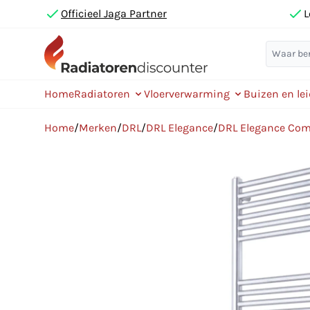
Officieel Jaga Partner
L
Home
Radiatoren
Vloerverwarming
Buizen en le
Home
/
Merken
/
DRL
/
DRL Elegance
/
DRL Elegance Co