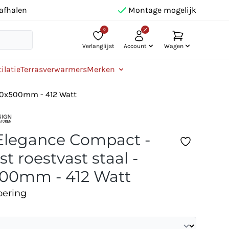
afhalen
Montage mogelijk
0
Verlanglijst
Account
Wagen
ilatie
Terrasverwarmers
Merken
200x500mm - 412 Watt
Elegance Compact -
st roestvast staal -
00mm - 412 Watt
oering