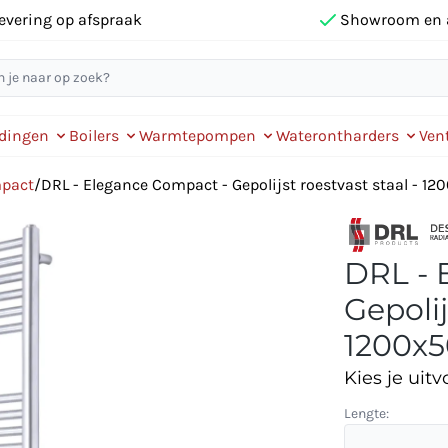
evering op afspraak
Showroom en 
idingen
Boilers
Warmtepompen
Waterontharders
Vent
mpact
/
DRL - Elegance Compact - Gepolijst roestvast staal - 1
DRL - 
Gepolij
1200x5
Kies je uitv
Lengte: