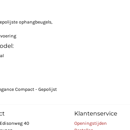
epolijste ophangbeugels,
tvoering
odel:
aal
egance Compact - Gepolijst
ct
Klantenservice
Edisonweg 40
Openingstijden