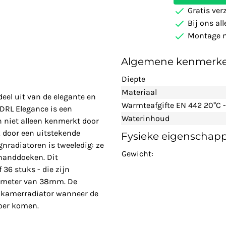
Gratis ver
Bij ons al
Montage m
Algemene kenmerk
Diepte
Materiaal
el uit van de elegante en
Warmteafgifte EN 442 20°C -
DRL Elegance is een
Waterinhoud
h niet alleen kenmerkt door
k door een uitstekende
Fysieke eigenschap
gnradiatoren is tweeledig: ze
Gewicht:
handdoeken. Dit
 36 stuks - die zijn
iameter van 38mm. De
dkamerradiator wanneer de
loer komen.